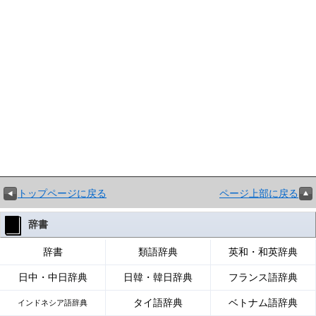
トップページに戻る
ページ上部に戻る
辞書
辞書
類語辞典
英和・和英辞典
日中・中日辞典
日韓・韓日辞典
フランス語辞典
タイ語辞典
ベトナム語辞典
インドネシア語辞典