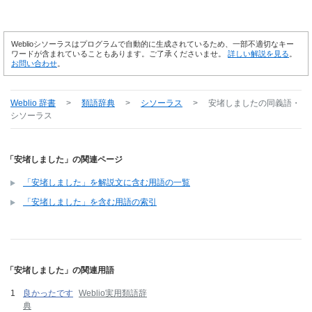
Weblioシソーラスはプログラムで自動的に生成されているため、一部不適切なキー
ワードが含まれていることもあります。ご了承くださいませ。
詳しい解説を見る
。
お問い合わせ
。
Weblio 辞書
>
類語辞典
>
シソーラス
>
安堵しました
の同義語・
シソーラス
「安堵しました」の関連ページ
「安堵しました」を解説文に含む用語の一覧
「安堵しました」を含む用語の索引
「安堵しました」の関連用語
良かったです
Weblio実用類語辞
典