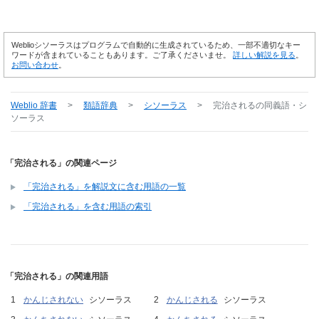
Weblioシソーラスはプログラムで自動的に生成されているため、一部不適切なキー
ワードが含まれていることもあります。ご了承くださいませ。
詳しい解説を見る
。
お問い合わせ
。
Weblio 辞書
>
類語辞典
>
シソーラス
>
完治される
の同義語・シ
ソーラス
「完治される」の関連ページ
「完治される」を解説文に含む用語の一覧
「完治される」を含む用語の索引
「完治される」の関連用語
かんじされない
シソーラス
かんじされる
シソーラス