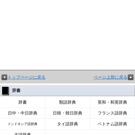
トップページに戻る
ページ上部に戻る
辞書
辞書
類語辞典
英和・和英辞典
日中・中日辞典
日韓・韓日辞典
フランス語辞典
タイ語辞典
ベトナム語辞典
インドネシア語辞典
古語辞典