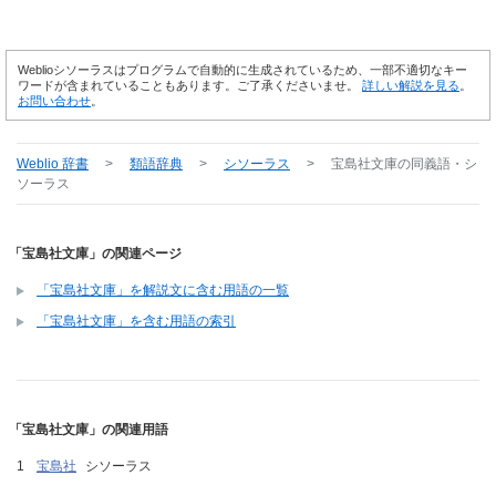
Weblioシソーラスはプログラムで自動的に生成されているため、一部不適切なキー
ワードが含まれていることもあります。ご了承くださいませ。
詳しい解説を見る
。
お問い合わせ
。
Weblio 辞書
>
類語辞典
>
シソーラス
>
宝島社文庫
の同義語・シ
ソーラス
「宝島社文庫」の関連ページ
「宝島社文庫」を解説文に含む用語の一覧
「宝島社文庫」を含む用語の索引
「宝島社文庫」の関連用語
宝島社
シソーラス