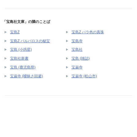
「宝島社文庫」の隣のことば
宝島Z
宝島Z バラ色の真珠
宝島Z バルバロスの秘宝
宝島寺
宝島 (小惑星)
宝島社
宝島社新書
宝島 (雑誌)
宝島 (鹿児島県)
宝巌寺
宝巌寺 (曖昧さ回避)
宝巌寺 (松山市)