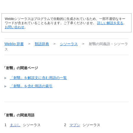
Weblioシソーラスはプログラムで自動的に生成されているため、一部不適切なキー
ワードが含まれていることもあります。ご了承くださいませ。
詳しい解説を見る
。
お問い合わせ
。
Weblio 辞書
>
類語辞典
>
シソーラス
>
射翳
の同義語・シソーラ
ス
「射翳」の関連ページ
「射翳」を解説文に含む用語の一覧
「射翳」を含む用語の索引
「射翳」の関連用語
まぶし
シソーラス
マブシ
シソーラス