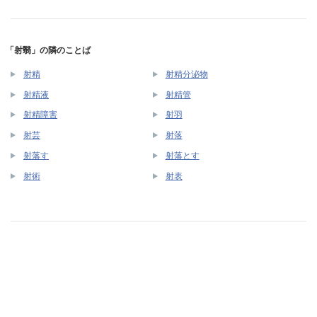
「射翳」の隣のことば
射精
射精分泌物
射精液
射精管
射精障害
射羽
射芸
射落
射落す
射落とす
射術
射表