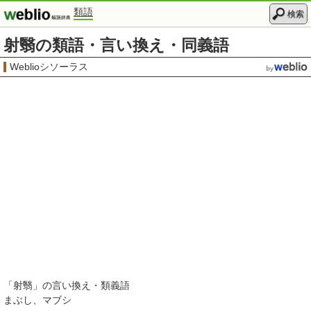
類語
検索
射翳の類語・言い換え・同義語
Weblioシソーラス
「
射翳
」の言い換え・類義語
まぶし
マブシ