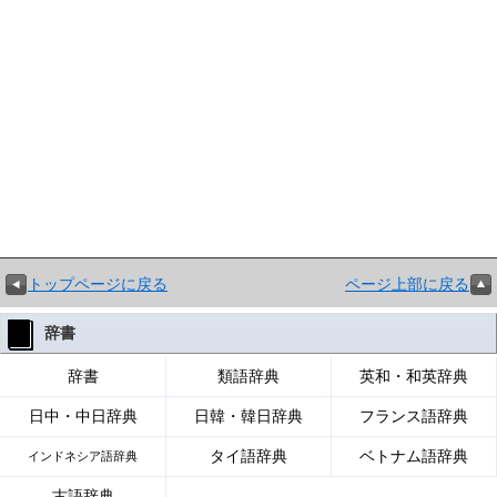
トップページに戻る
ページ上部に戻る
辞書
辞書
類語辞典
英和・和英辞典
日中・中日辞典
日韓・韓日辞典
フランス語辞典
タイ語辞典
ベトナム語辞典
インドネシア語辞典
古語辞典