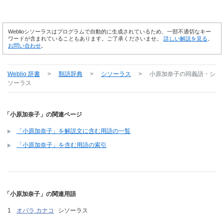
Weblioシソーラスはプログラムで自動的に生成されているため、一部不適切なキー
ワードが含まれていることもあります。ご了承くださいませ。
詳しい解説を見る
。
お問い合わせ
。
Weblio 辞書
>
類語辞典
>
シソーラス
>
小原加奈子
の同義語・シ
ソーラス
「小原加奈子」の関連ページ
「小原加奈子」を解説文に含む用語の一覧
「小原加奈子」を含む用語の索引
「小原加奈子」の関連用語
オバラ カナコ
シソーラス