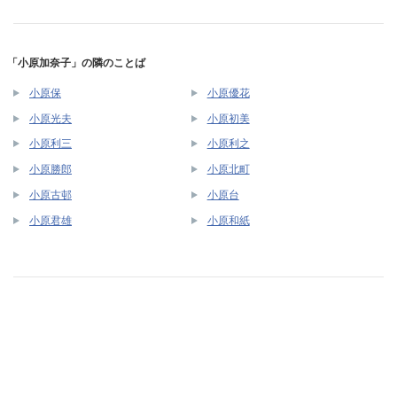
「小原加奈子」の隣のことば
小原保
小原優花
小原光夫
小原初美
小原利三
小原利之
小原勝郎
小原北町
小原古邨
小原台
小原君雄
小原和紙