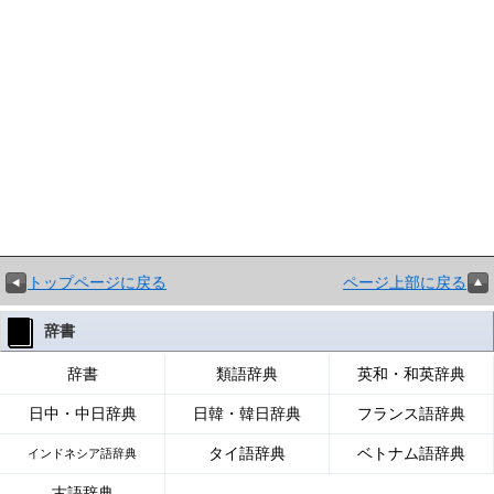
トップページに戻る
ページ上部に戻る
辞書
辞書
類語辞典
英和・和英辞典
日中・中日辞典
日韓・韓日辞典
フランス語辞典
タイ語辞典
ベトナム語辞典
インドネシア語辞典
古語辞典