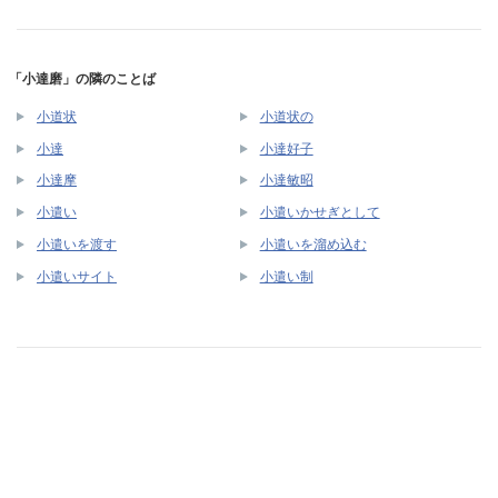
「小達磨」の隣のことば
小道状
小道状の
小達
小達好子
小達摩
小達敏昭
小遣い
小遣いかせぎとして
小遣いを渡す
小遣いを溜め込む
小遣いサイト
小遣い制