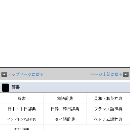
トップページに戻る
ページ上部に戻る
辞書
辞書
類語辞典
英和・和英辞典
日中・中日辞典
日韓・韓日辞典
フランス語辞典
タイ語辞典
ベトナム語辞典
インドネシア語辞典
古語辞典