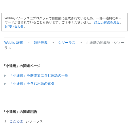
Weblioシソーラスはプログラムで自動的に生成されているため、一部不適切なキー
ワードが含まれていることもあります。ご了承くださいませ。
詳しい解説を見る
。
お問い合わせ
。
Weblio 辞書
>
類語辞典
>
シソーラス
>
小達磨
の同義語・シソー
ラス
「小達磨」の関連ページ
「小達磨」を解説文に含む用語の一覧
「小達磨」を含む用語の索引
「小達磨」の関連用語
こだるま
シソーラス