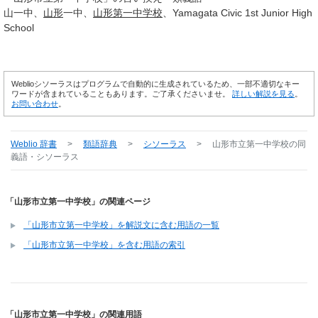
山一中
山形
一中
山形
第一
中学校
Yamagata Civic 1st Junior High
School
Weblioシソーラスはプログラムで自動的に生成されているため、一部不適切なキー
ワードが含まれていることもあります。ご了承くださいませ。
詳しい解説を見る
。
お問い合わせ
。
Weblio 辞書
>
類語辞典
>
シソーラス
>
山形市立第一中学校
の同
義語・シソーラス
「山形市立第一中学校」の関連ページ
「山形市立第一中学校」を解説文に含む用語の一覧
「山形市立第一中学校」を含む用語の索引
「山形市立第一中学校」の関連用語