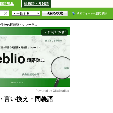
類語辞典
対義語・反対語
検索フォームの固定解除
小学校
の同義語・シソーラス
もっとみる
arrow_forward_ios
Powered by 
GliaStudios
・言い換え・同義語
M
u