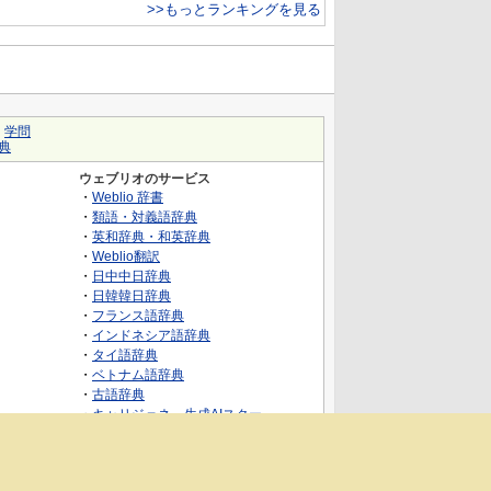
>>もっとランキングを見る
｜
学問
典
ウェブリオのサービス
・
Weblio 辞書
・
類語・対義語辞典
・
英和辞典・和英辞典
・
Weblio翻訳
・
日中中日辞典
・
日韓韓日辞典
・
フランス語辞典
・
インドネシア語辞典
・
タイ語辞典
・
ベトナム語辞典
・
古語辞典
・
キャリジェネ～生成AIスクー
ル・AIスキルでキャリアアップ～