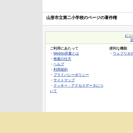
山形市立第二小学校のページの著作権
ビジ
ご利用にあたって
便利な機能
・
Weblio辞書とは
・
ウェブリオ
・
検索の仕方
・
ヘルプ
・
利用規約
・
プライバシーポリシー
・
サイトマップ
・
クッキー・アクセスデータにつ
いて