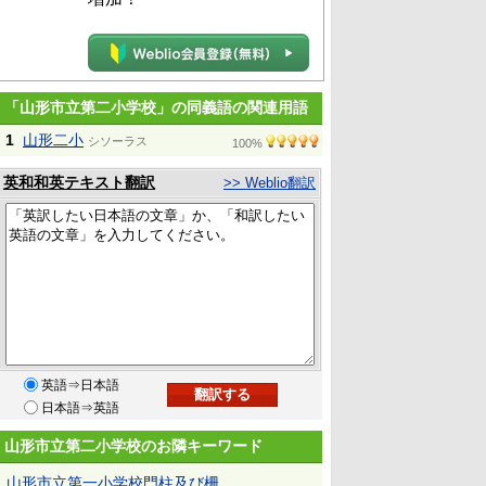
「山形市立第二小学校」の同義語の関連用語
1
山形二小
シソーラス
100%
英和和英テキスト翻訳
>> Weblio翻訳
英語⇒日本語
日本語⇒英語
山形市立第二小学校のお隣キーワード
山形市立第一小学校門柱及び柵