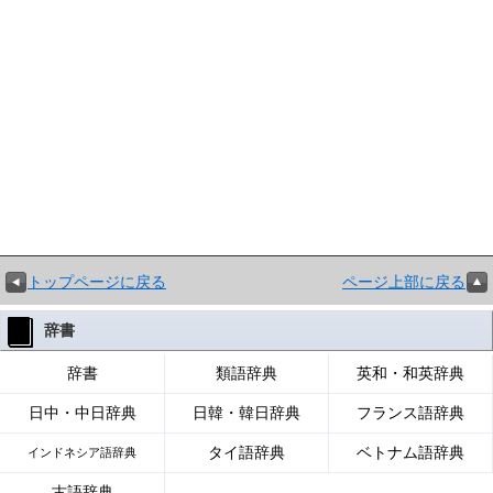
トップページに戻る
ページ上部に戻る
辞書
辞書
類語辞典
英和・和英辞典
日中・中日辞典
日韓・韓日辞典
フランス語辞典
タイ語辞典
ベトナム語辞典
インドネシア語辞典
古語辞典