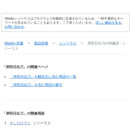
Weblioシソーラスはプログラムで自動的に生成されているため、一部不適切なキー
ワードが含まれていることもあります。ご了承くださいませ。
詳しい解説を見る
。
お問い合わせ
。
Weblio 辞書
>
類語辞典
>
シソーラス
>
岸田日出刀
の同義語・シ
ソーラス
「岸田日出刀」の関連ページ
「岸田日出刀」を解説文に含む用語の一覧
「岸田日出刀」を含む用語の索引
「岸田日出刀」の関連用語
きしだひでと
シソーラス