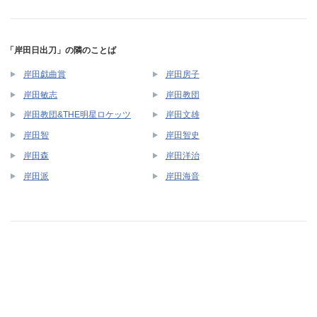
「岸田日出刀」の隣のことば
岸田戯曲賞
岸田房子
岸田敏志
岸田教団
岸田教団&THE明星ロケッツ
岸田文雄
岸田智
岸田智史
岸田森
岸田洋治
岸田派
岸田海音