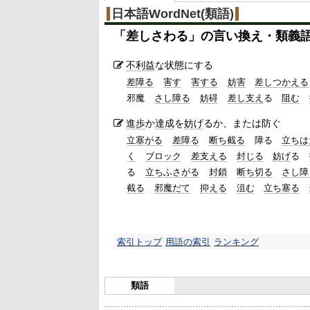
%
日本語WordNet(類語)
「
差しさわる
」の言い換え・類義
不利益
な状態にする
差障る
害す
害する
妨害
差しつかえる
邪魔
さし障る
妨碍
差し支え
る
阻む
進歩
か
達成
を
妨げ
るか、または防ぐ
立塞がる
差障る
断ち截る
障る
立ちは
く
ブロック
差支える
封じる
妨げ
る
る
立ちふさがる
封鎖
断ち切る
さし障
截る
邪魔だて
抑える
沮む
立ち塞る
索引トップ
用語の索引
ランキング
類語