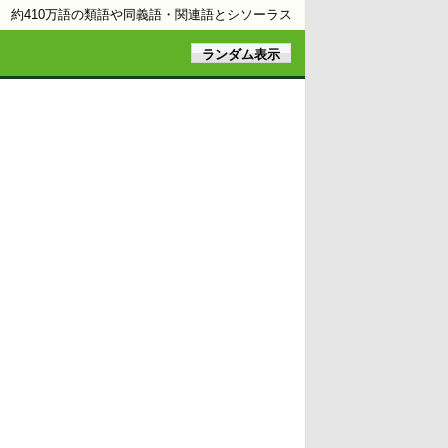
約410万語の類語や同義語・関連語とシソーラス