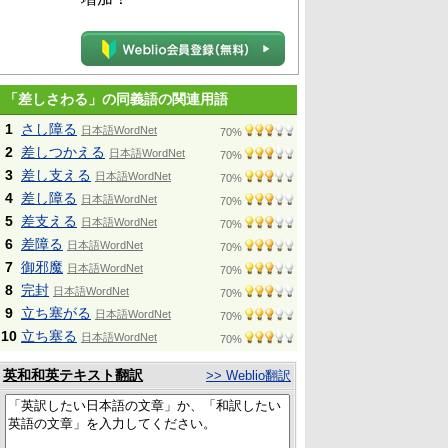
「差しさわる」の同義語の関連用語
1
さし障る
日本語WordNet
70%
2
差しつかえる
日本語WordNet
70%
3
差し支える
日本語WordNet
70%
4
差し障る
日本語WordNet
70%
5
差支える
日本語WordNet
70%
6
差障る
日本語WordNet
70%
7
御邪魔
日本語WordNet
70%
8
完封
日本語WordNet
70%
9
立ち塞がる
日本語WordNet
70%
10
立ち塞る
日本語WordNet
70%
英和和英テキスト翻訳
>> Weblio翻訳