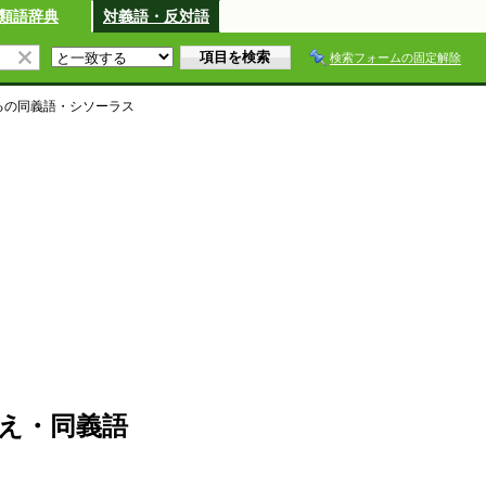
類語辞典
対義語・反対語
検索フォームの固定解除
る
の同義語・シソーラス
え・同義語