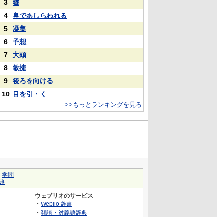
3
郷
4
鼻であしらわれる
5
凝集
6
予想
7
大頭
8
敏捷
9
後ろを向ける
10
目を引・く
>>もっとランキングを見る
｜
学問
典
ウェブリオのサービス
・
Weblio 辞書
・
類語・対義語辞典