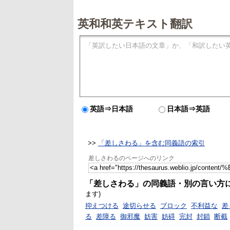
英和和英テキスト翻訳
英語⇒日本語
日本語⇒英語
>>
「差しさわる」を含む同義語の索引
差しさわるのページへのリンク
「差しさわる」の同義語・別の言い方
ます)
抑えつける
途切らせる
ブロック
不利益な
差
る
差障る
御邪魔
妨害
妨碍
完封
封鎖
断截