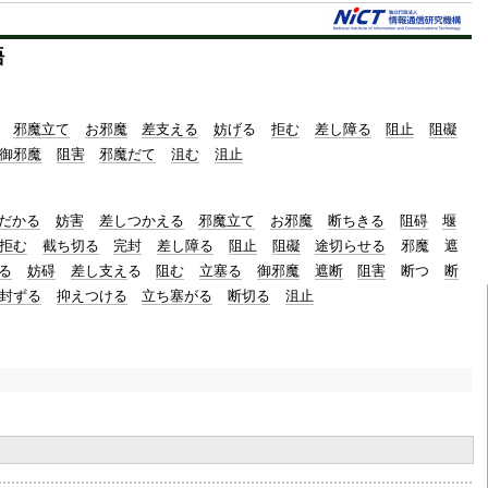
語
邪魔立て
お邪魔
差支える
妨げ
る
拒む
差し障る
阻止
阻礙
御邪魔
阻害
邪魔だて
沮む
沮止
だかる
妨害
差しつかえる
邪魔立て
お邪魔
断ちきる
阻碍
堰
拒む
截ち切る
完封
差し障る
阻止
阻礙
途切らせる
邪魔
遮
る
妨碍
差し支え
る
阻む
立塞る
御邪魔
遮断
阻害
断つ
断
封ずる
抑えつける
立ち塞がる
断切る
沮止