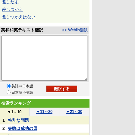
差しだす
差しつかえ
差しつかえはない
英和和英テキスト翻訳
>> Weblio翻訳
英語⇒日本語
日本語⇒英語
検索ランキング
▼
11～20
▼
21～30
▼
1～10
1
特別な問題
2
失敗は成功の母