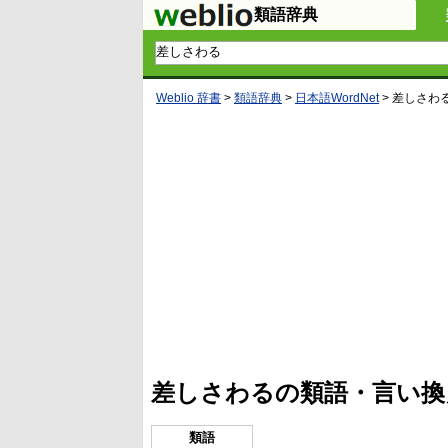
類語辞典
Weblio 辞書
>
類語辞典
>
日本語WordNet
>
差しさわ
L
/
U
o
n
a
m
d
u
e
t
d
e
:
4
差しさわるの類語・言い換
5
.
3
3
類語