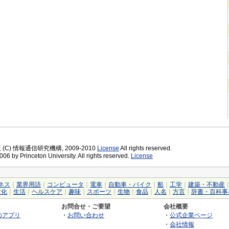
版 (C) 情報通信研究機構, 2009-2010
License
All rights reserved.
06 by Princeton University. All rights reserved.
License
ネス
｜
業界用語
｜
コンピュータ
｜
電車
｜
自動車・バイク
｜
船
｜
工学
｜
建築・不動産
文化
｜
生活
｜
ヘルスケア
｜
趣味
｜
スポーツ
｜
生物
｜
食品
｜
人名
｜
方言
｜
辞書・百科事
お問合せ・ご要望
会社概要
のアプリ
・
お問い合わせ
・
公式企業ページ
・
会社情報