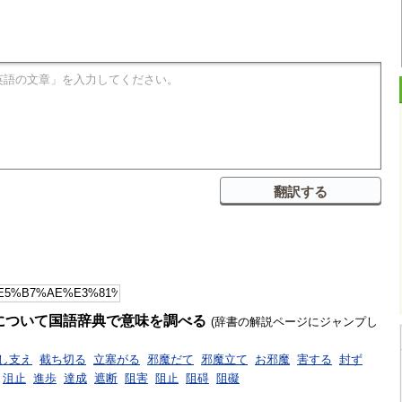
について国語辞典で意味を調べる
(辞書の解説ページにジャンプし
し支え
截ち切る
立塞がる
邪魔だて
邪魔立て
お邪魔
害する
封ず
沮止
進歩
達成
遮断
阻害
阻止
阻碍
阻礙