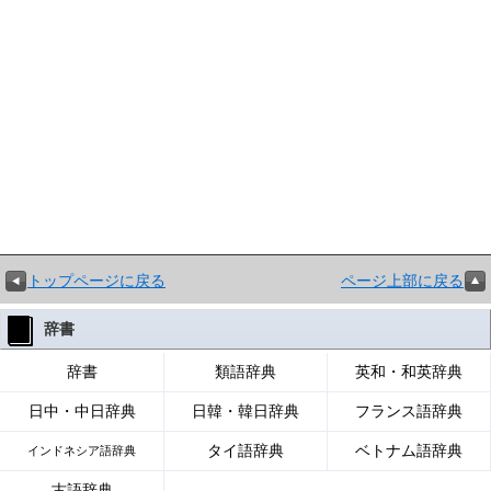
トップページに戻る
ページ上部に戻る
辞書
辞書
類語辞典
英和・和英辞典
日中・中日辞典
日韓・韓日辞典
フランス語辞典
タイ語辞典
ベトナム語辞典
インドネシア語辞典
古語辞典