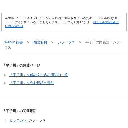
Weblioシソーラスはプログラムで自動的に生成されているため、一部不適切なキー
ワードが含まれていることもあります。ご了承くださいませ。
詳しい解説を見る
。
お問い合わせ
。
Weblio 辞書
>
類語辞典
>
シソーラス
>
平子川
の同義語・シソー
ラス
「平子川」の関連ページ
「平子川」を解説文に含む用語の一覧
「平子川」を含む用語の索引
「平子川」の関連用語
ヒラコガワ
シソーラス