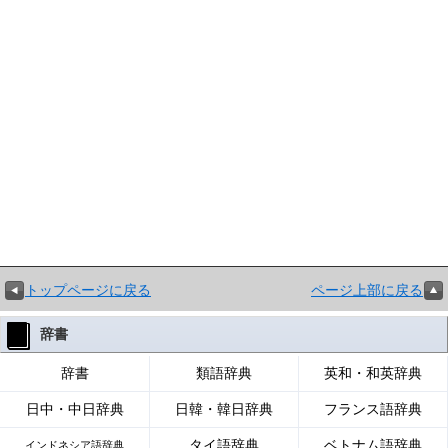
トップページに戻る
ページ上部に戻る
辞書
辞書
類語辞典
英和・和英辞典
日中・中日辞典
日韓・韓日辞典
フランス語辞典
タイ語辞典
ベトナム語辞典
インドネシア語辞典