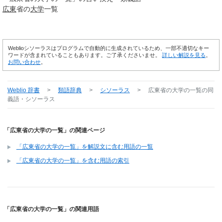
広東
省の
大学
一覧
Weblioシソーラスはプログラムで自動的に生成されているため、一部不適切なキー
ワードが含まれていることもあります。ご了承くださいませ。
詳しい解説を見る
。
お問い合わせ
。
Weblio 辞書
>
類語辞典
>
シソーラス
>
広東省の大学の一覧
の同
義語・シソーラス
「広東省の大学の一覧」の関連ページ
「広東省の大学の一覧」を解説文に含む用語の一覧
「広東省の大学の一覧」を含む用語の索引
「広東省の大学の一覧」の関連用語