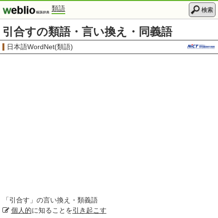
類語
検索
引合すの類語・言い換え・同義語
日本語WordNet(類語)
「
引合す
」の言い換え・類義語
個人的
に知ることを
引き起こす