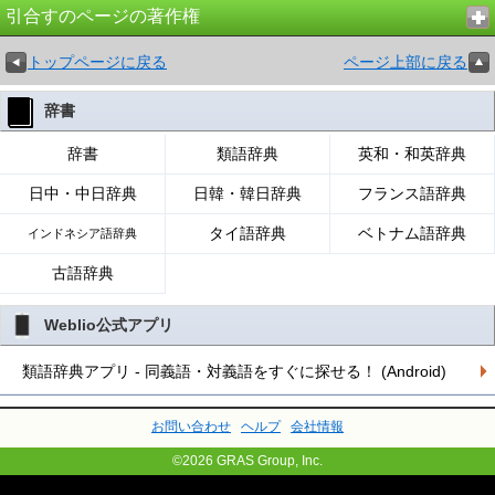
引合すのページの著作権
トップページに戻る
ページ上部に戻る
辞書
辞書
類語辞典
英和・和英辞典
日中・中日辞典
日韓・韓日辞典
フランス語辞典
タイ語辞典
ベトナム語辞典
インドネシア語辞典
古語辞典
Weblio公式アプリ
類語辞典アプリ - 同義語・対義語をすぐに探せる！ (Android)
お問い合わせ
ヘルプ
会社情報
©2026 GRAS Group, Inc.