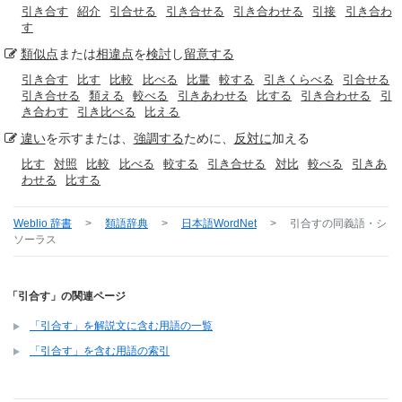
引き合す
紹介
引合せる
引き合せる
引き合わせる
引接
引き合わ
す
類似点
または
相違点
を
検討
し
留意する
引き合す
比す
比較
比べる
比量
較する
引きくらべる
引合せる
引き合せる
類える
較べる
引きあわせる
比する
引き合わせる
引
き合わす
引き比べる
比える
違い
を示すまたは、
強調する
ために、
反対に
加える
比す
対照
比較
比べる
較する
引き合せる
対比
較べる
引きあ
わせる
比する
Weblio 辞書
>
類語辞典
>
日本語WordNet
>
引合す
の同義語・シ
ソーラス
「引合す」の関連ページ
「引合す」を解説文に含む用語の一覧
「引合す」を含む用語の索引