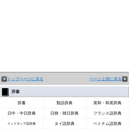
トップページに戻る
ページ上部に戻る
辞書
辞書
類語辞典
英和・和英辞典
日中・中日辞典
日韓・韓日辞典
フランス語辞典
タイ語辞典
ベトナム語辞典
インドネシア語辞典