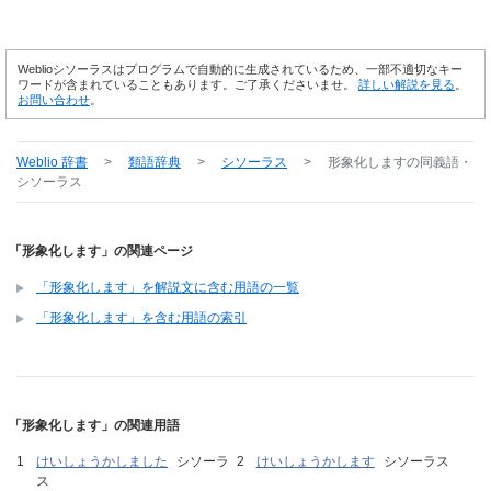
Weblioシソーラスはプログラムで自動的に生成されているため、一部不適切なキー
ワードが含まれていることもあります。ご了承くださいませ。
詳しい解説を見る
。
お問い合わせ
。
Weblio 辞書
>
類語辞典
>
シソーラス
>
形象化します
の同義語・
シソーラス
「形象化します」の関連ページ
「形象化します」を解説文に含む用語の一覧
「形象化します」を含む用語の索引
「形象化します」の関連用語
けいしょうかしました
シソーラ
けいしょうかします
シソーラス
ス