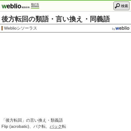
類語
検索
後方転回の類語・言い換え・同義語
Weblioシソーラス
「
後方転回
」の言い換え・類義語
Flip (acrobatic)
バク転
バック
転