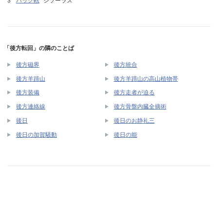
バック転
シソーラス
「後方転回」の隣のことば
後方磁界
後方統合
後方羊蹄山
後方羊蹄山の高山植物帯
後方装備
後方走者が迫る
後方連絡線
後方骨盤内臓全摘術
後日
後日のお静礼三
後日の加賀騒動
後日の能