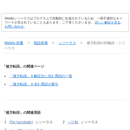
Weblioシソーラスはプログラムで自動的に生成されているため、一部不適切なキー
ワードが含まれていることもあります。ご了承くださいませ。
詳しい解説を見る
。
お問い合わせ
。
Weblio 辞書
>
類語辞典
>
シソーラス
>
後方転回
の同義語・シソ
ーラス
「後方転回」の関連ページ
「後方転回」を解説文に含む用語の一覧
「後方転回」を含む用語の索引
「後方転回」の関連用語
Flip (acrobatic)
シソーラス
バク転
シソーラス