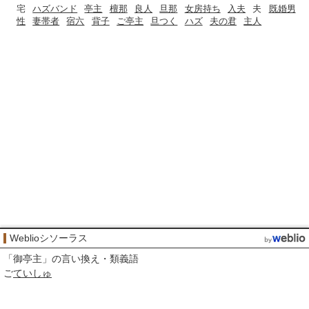
宅
ハズバンド
亭主
檀那
良人
旦那
女房持ち
入夫
夫
既婚男
性
妻帯者
宿六
背子
ご亭主
旦つく
ハズ
夫の君
主人
Weblioシソーラス
「
御亭主
」の言い換え・類義語
ご
ていしゅ