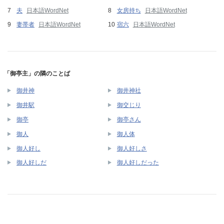
夫
日本語WordNet
女房持ち
日本語WordNet
妻帯者
日本語WordNet
宿六
日本語WordNet
「御亭主」の隣のことば
御井神
御井神社
御井駅
御交じり
御亭
御亭さん
御人
御人体
御人好し
御人好しさ
御人好しだ
御人好しだった