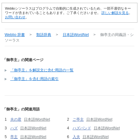
Weblioシソーラスはプログラムで自動的に生成されているため、一部不適切なキー
ワードが含まれていることもあります。ご了承くださいませ。
詳しい解説を見る
。
お問い合わせ
。
Weblio 辞書
>
類語辞典
>
日本語WordNet
>
御亭主
の同義語・シ
ソーラス
「御亭主」の関連ページ
「御亭主」を解説文に含む用語の一覧
「御亭主」を含む用語の索引
「御亭主」の関連用語
夫の君
日本語WordNet
ご亭主
日本語WordNet
ハズ
日本語WordNet
ハズバンド
日本語WordNet
亭主
日本語WordNet
入夫
日本語WordNet