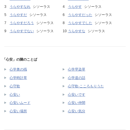
うらやすなれ
シソーラス
うらやす
シソーラス
うらやすだ
シソーラス
うらやすだった
シソーラス
うらやすだろう
シソーラス
うらやすでした
シソーラス
うらやすでない
シソーラス
うらやすな
シソーラス
「心安」の隣のことば
心学奥の桟
心学早染草
心学時計草
心学道の話
心守歌
心守歌-こころもりうた
心安い
心安いです
心安いムード
心安い仲間
心安い場所
心安い気分