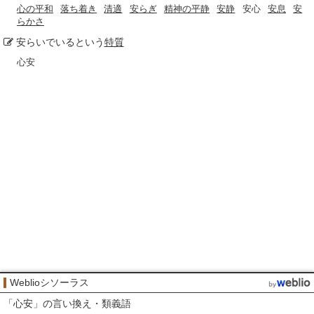
心の平和
落ち着き
清適
安らぎ
精神の平静
安静
安心
安息
安
らかさ
安らいでいるという
特質
心安
Weblioシソーラス
「
心安
」の言い換え・類義語