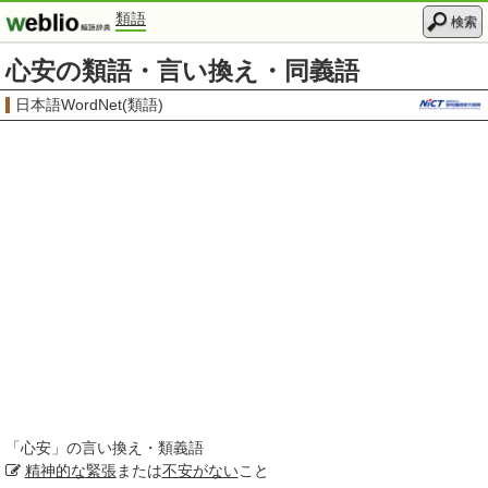
類語
検索
心安の類語・言い換え・同義語
日本語WordNet(類語)
「
心安
」の言い換え・類義語
精神的な
緊張
または
不安がない
こと