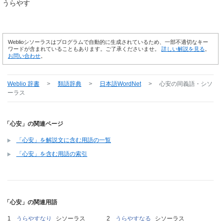
うらやす
Weblioシソーラスはプログラムで自動的に生成されているため、一部不適切なキー
ワードが含まれていることもあります。ご了承くださいませ。
詳しい解説を見る
。
お問い合わせ
。
Weblio 辞書
>
類語辞典
>
日本語WordNet
>
心安
の同義語・シソ
ーラス
「心安」の関連ページ
「心安」を解説文に含む用語の一覧
「心安」を含む用語の索引
「心安」の関連用語
うらやすなり
シソーラス
うらやすなる
シソーラス