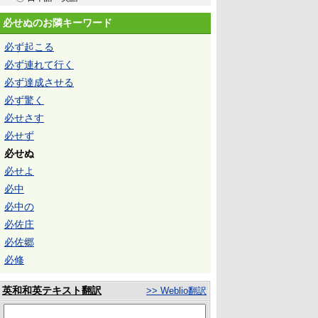
必せぬのお隣キーワード
必ず起こる
必ず連れて行く
必ず達成させる
必ず驚く
必せさす
必せず
必せぬ
必せよ
必中
必中の
必佐庄
必佐郷
必修
英和和英テキスト翻訳
>> Weblio翻訳