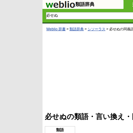
類語辞典
Weblio 辞書
>
類語辞典
>
シソーラス
>
必せぬ
の同義
L
/
U
o
n
a
m
d
u
e
t
d
e
:
4
必せぬの類語・言い換え・
5
.
3
3
類語