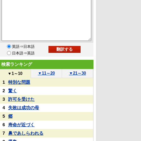
英語⇒日本語
日本語⇒英語
検索ランキング
▼
11～20
▼
21～30
▼
1～10
1
特別な問題
2
驚く
3
許可を受けた
4
失敗は成功の母
5
郷
6
寿命が近づく
7
鼻であしらわれる