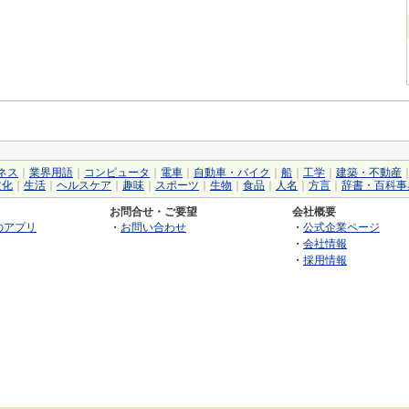
ネス
｜
業界用語
｜
コンピュータ
｜
電車
｜
自動車・バイク
｜
船
｜
工学
｜
建築・不動産
文化
｜
生活
｜
ヘルスケア
｜
趣味
｜
スポーツ
｜
生物
｜
食品
｜
人名
｜
方言
｜
辞書・百科事
お問合せ・ご要望
会社概要
のアプリ
・
お問い合わせ
・
公式企業ページ
・
会社情報
・
採用情報