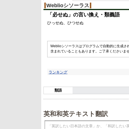
%
Weblioシソーラス
「
必せぬ
」の言い換え・類義語
ひっせぬ
ひつせぬ
Weblioシソーラスはプログラムで自動的に生成
含まれていることもあります。ご了承くださいま
ランキング
類語
英和和英テキスト翻訳