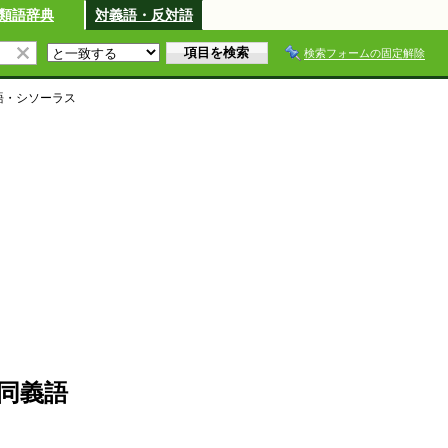
類語辞典
対義語・反対語
検索フォームの固定解除
語・シソーラス
同義語