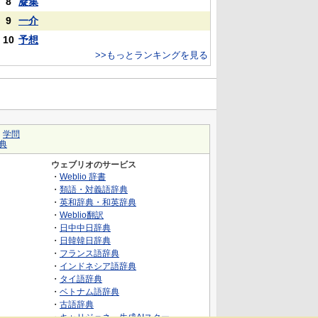
8
凝集
9
一介
10
予想
>>もっとランキングを見る
｜
学問
典
ウェブリオのサービス
・
Weblio 辞書
・
類語・対義語辞典
・
英和辞典・和英辞典
・
Weblio翻訳
・
日中中日辞典
・
日韓韓日辞典
・
フランス語辞典
・
インドネシア語辞典
・
タイ語辞典
・
ベトナム語辞典
・
古語辞典
・
キャリジェネ～生成AIスクー