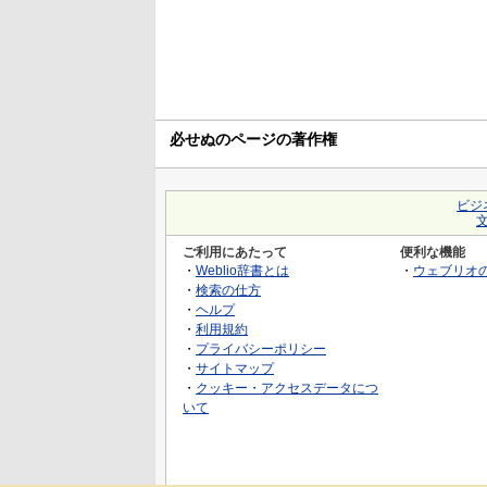
必せぬのページの著作権
ビジ
ご利用にあたって
便利な機能
・
Weblio辞書とは
・
ウェブリオ
・
検索の仕方
・
ヘルプ
・
利用規約
・
プライバシーポリシー
・
サイトマップ
・
クッキー・アクセスデータにつ
いて