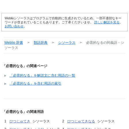
Weblioシソーラスはプログラムで自動的に生成されているため、一部不適切なキー
ワードが含まれていることもあります。ご了承くださいませ。
詳しい解説を見る
。
お問い合わせ
。
Weblio 辞書
>
類語辞典
>
シソーラス
>
必需的なる
の同義語・シ
ソーラス
「必需的なる」の関連ページ
「必需的なる」を解説文に含む用語の一覧
「必需的なる」を含む用語の索引
「必需的なる」の関連用語
ひつじゅてき
シソーラス
ひつじゅてきなる
シソーラス