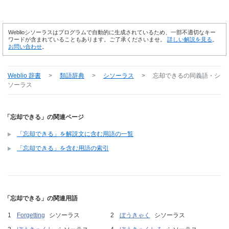
Weblioシソーラスはプログラムで自動的に生成されているため、一部不適切なキー
ワードが含まれていることもあります。ご了承くださいませ。
詳しい解説を見る
。
お問い合わせ
。
Weblio 辞書
>
類語辞典
>
シソーラス
>
忘却できる
の同義語・シ
ソーラス
「忘却できる」の関連ページ
「忘却できる」を解説文に含む用語の一覧
「忘却できる」を含む用語の索引
「忘却できる」の関連用語
Forgetting
シソーラス
ぼうきゃく
シソーラス