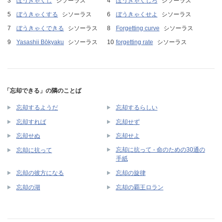
ぼうきゃくし
シソーラス
ぼうきゃくしろ
シソーラス
ぼうきゃくする
シソーラス
ぼうきゃくせよ
シソーラス
ぼうきゃくできる
シソーラス
Forgetting curve
シソーラス
Yasashii Bōkyaku
シソーラス
forgetting rate
シソーラス
「忘却できる」の隣のことば
忘却するようだ
忘却するらしい
忘却すれば
忘却せず
忘却せぬ
忘却せよ
忘却に抗って - 命のための30通の
忘却に抗って
手紙
忘却の彼方になる
忘却の旋律
忘却の湖
忘却の覇王ロラン