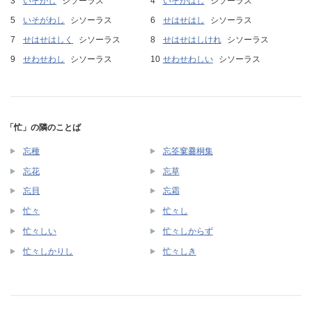
いそがし
シソーラス
いそがはし
シソーラス
いそがわし
シソーラス
せはせはし
シソーラス
せはせはしく
シソーラス
せはせはしけれ
シソーラス
せわせわし
シソーラス
せわせわしい
シソーラス
「忙」の隣のことば
忘種
忘筌窠爨桐集
忘花
忘草
忘貝
忘霜
忙々
忙々し
忙々しい
忙々しからず
忙々しかりし
忙々しき