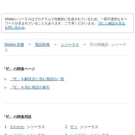
Weblioシソーラスはプログラムで自動的に生成されているため、一部不適切なキー
ワードが含まれていることもあります。ご了承くださいませ。
詳しい解説を見る
。
お問い合わせ
。
Weblio 辞書
>
類語辞典
>
シソーラス
>
忙
の同義語・シソーラ
ス
「忙」の関連ページ
「忙」を解説文に含む用語の一覧
「忙」を含む用語の索引
「忙」の関連用語
せわせわ
シソーラス
忙々
シソーラス