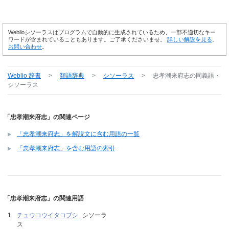
Weblioシソーラスはプログラムで自動的に生成されているため、一部不適切なキー
ワードが含まれていることもあります。ご了承くださいませ。
詳しい解説を見る
。
お問い合わせ
。
Weblio 辞書
>
類語辞典
>
シソーラス
>
忠孝潮来府志
の同義語・
シソーラス
「忠孝潮来府志」の関連ページ
「忠孝潮来府志」を解説文に含む用語の一覧
「忠孝潮来府志」を含む用語の索引
「忠孝潮来府志」の関連用語
チュウコウイタコブシ
シソーラ
ス