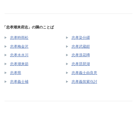
「忠孝潮来府志」の隣のことば
忠孝時雨松
忠孝染分繮
忠孝梅金沢
忠孝武蔵鎧
忠孝水水川
忠孝浪花噂
忠孝潮来節
忠孝琵琶湖
忠孝県
忠孝義士由良意
忠孝義士補
忠孝義筑紫仇討