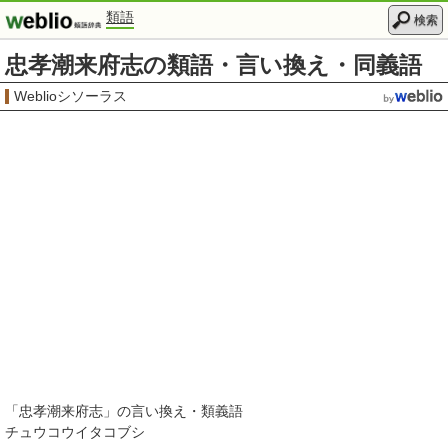
類語
検索
忠孝潮来府志の類語・言い換え・同義語
Weblioシソーラス
「
忠孝潮来府志
」の言い換え・類義語
チュウコウイタコブシ