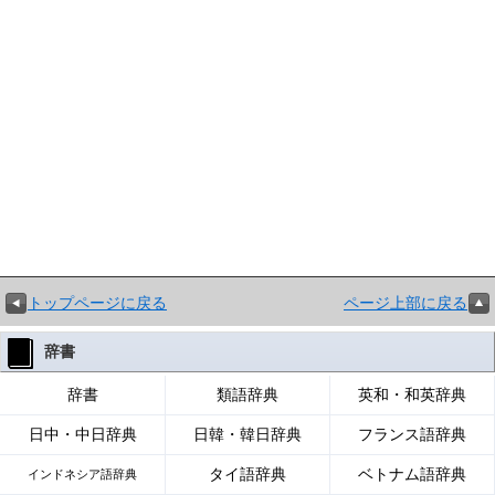
トップページに戻る
ページ上部に戻る
辞書
辞書
類語辞典
英和・和英辞典
日中・中日辞典
日韓・韓日辞典
フランス語辞典
タイ語辞典
ベトナム語辞典
インドネシア語辞典