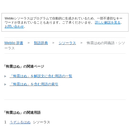
Weblioシソーラスはプログラムで自動的に生成されているため、一部不適切なキー
ワードが含まれていることもあります。ご了承くださいませ。
詳しい解説を見る
。
お問い合わせ
。
Weblio 辞書
>
類語辞典
>
シソーラス
>
怖震はぬ
の同義語・シソ
ーラス
「怖震はぬ」の関連ページ
「怖震はぬ」を解説文に含む用語の一覧
「怖震はぬ」を含む用語の索引
「怖震はぬ」の関連用語
うぞふるはぬ
シソーラス