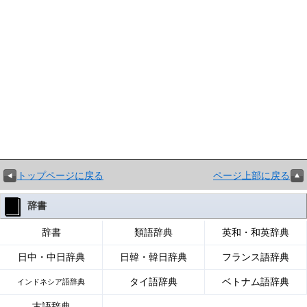
トップページに戻る
ページ上部に戻る
辞書
辞書
類語辞典
英和・和英辞典
日中・中日辞典
日韓・韓日辞典
フランス語辞典
タイ語辞典
ベトナム語辞典
インドネシア語辞典
古語辞典