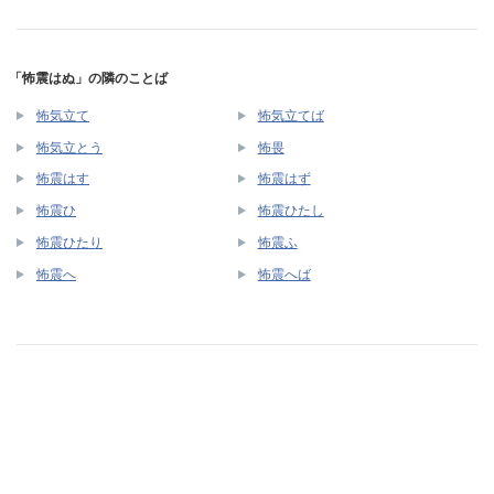
「怖震はぬ」の隣のことば
怖気立て
怖気立てば
怖気立とう
怖畏
怖震はす
怖震はず
怖震ひ
怖震ひたし
怖震ひたり
怖震ふ
怖震へ
怖震へば