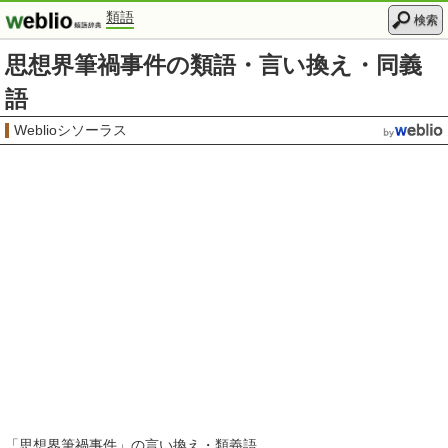
類語
検索
思想界筆禍事件の類語・言い換え・同義
語
Weblioシソーラス
「
思想界筆禍事件
」の言い換え・類義語