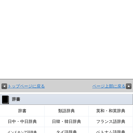
トップページに戻る
ページ上部に戻る
辞書
辞書
類語辞典
英和・和英辞典
日中・中日辞典
日韓・韓日辞典
フランス語辞典
タイ語辞典
ベトナム語辞典
インドネシア語辞典