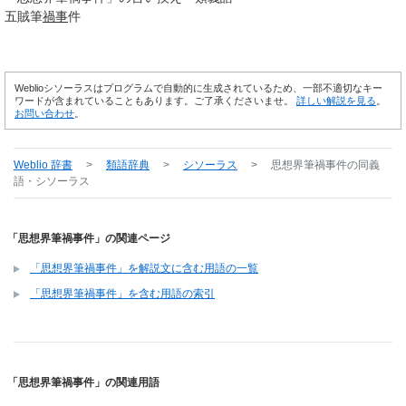
五賊筆
禍事
件
Weblioシソーラスはプログラムで自動的に生成されているため、一部不適切なキー
ワードが含まれていることもあります。ご了承くださいませ。
詳しい解説を見る
。
お問い合わせ
。
Weblio 辞書
>
類語辞典
>
シソーラス
>
思想界筆禍事件
の同義
語・シソーラス
「思想界筆禍事件」の関連ページ
「思想界筆禍事件」を解説文に含む用語の一覧
「思想界筆禍事件」を含む用語の索引
「思想界筆禍事件」の関連用語