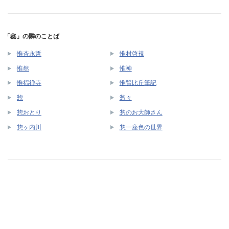
「惢」の隣のことば
惟杏永哲
惟村啓視
惟然
惟神
惟福禅寺
惟賢比丘筆記
惣
惣々
惣おとり
惣のお大師さん
惣ヶ内川
惣一座色の世界