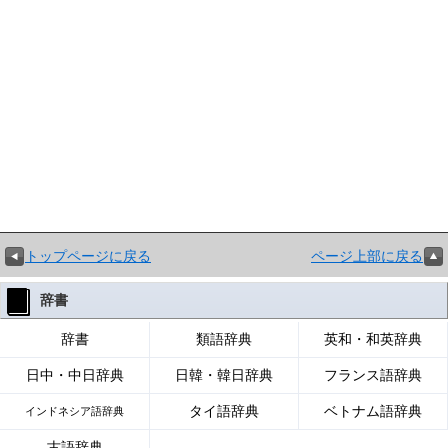
トップページに戻る
ページ上部に戻る
辞書
辞書
類語辞典
英和・和英辞典
日中・中日辞典
日韓・韓日辞典
フランス語辞典
タイ語辞典
ベトナム語辞典
インドネシア語辞典
古語辞典