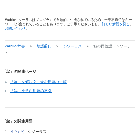
Weblioシソーラスはプログラムで自動的に生成されているため、一部不適切なキー
ワードが含まれていることもあります。ご了承くださいませ。
詳しい解説を見る
。
お問い合わせ
。
Weblio 辞書
>
類語辞典
>
シソーラス
>
惢
の同義語・シソーラ
ス
「惢」の関連ページ
「惢」を解説文に含む用語の一覧
「惢」を含む用語の索引
「惢」の関連用語
うたがう
シソーラス