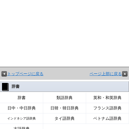
トップページに戻る
ページ上部に戻る
辞書
辞書
類語辞典
英和・和英辞典
日中・中日辞典
日韓・韓日辞典
フランス語辞典
タイ語辞典
ベトナム語辞典
インドネシア語辞典
古語辞典