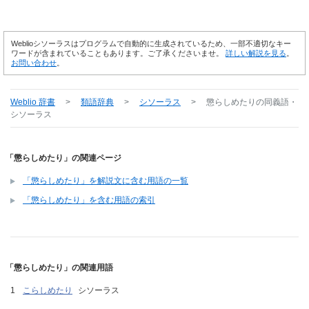
Weblioシソーラスはプログラムで自動的に生成されているため、一部不適切なキー
ワードが含まれていることもあります。ご了承くださいませ。
詳しい解説を見る
。
お問い合わせ
。
Weblio 辞書
>
類語辞典
>
シソーラス
>
懲らしめたり
の同義語・
シソーラス
「懲らしめたり」の関連ページ
「懲らしめたり」を解説文に含む用語の一覧
「懲らしめたり」を含む用語の索引
「懲らしめたり」の関連用語
こらしめたり
シソーラス