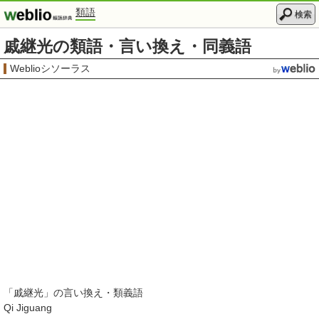
類語
検索
戚継光の類語・言い換え・同義語
Weblioシソーラス
「
戚継光
」の言い換え・類義語
Qi Jiguang