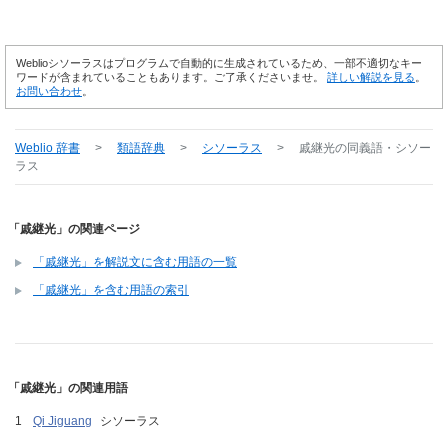
Weblioシソーラスはプログラムで自動的に生成されているため、一部不適切なキー
ワードが含まれていることもあります。ご了承くださいませ。
詳しい解説を見る
。
お問い合わせ
。
Weblio 辞書
>
類語辞典
>
シソーラス
>
戚継光
の同義語・シソー
ラス
「戚継光」の関連ページ
「戚継光」を解説文に含む用語の一覧
「戚継光」を含む用語の索引
「戚継光」の関連用語
Qi Jiguang
シソーラス