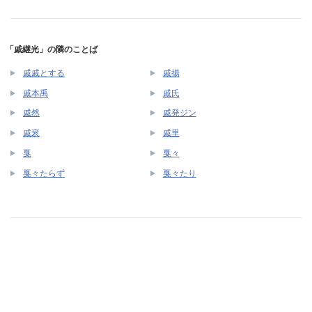
「戚継光」の隣のことば
戚戚とする
戚揚
戚本禹
戚氏
戚然
戚発ジン
戚衮
戚里
戛
戛々
戛々たらず
戛々たり