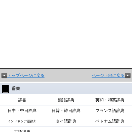
トップページに戻る
ページ上部に戻る
辞書
辞書
類語辞典
英和・和英辞典
日中・中日辞典
日韓・韓日辞典
フランス語辞典
タイ語辞典
ベトナム語辞典
インドネシア語辞典
古語辞典