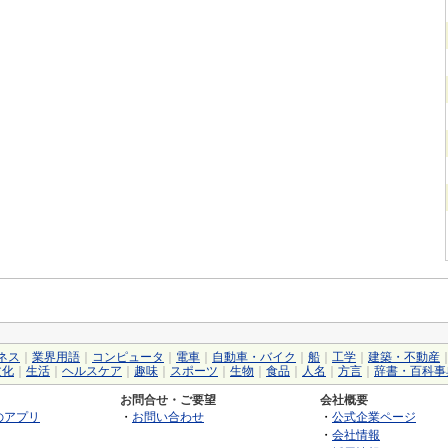
ネス
｜
業界用語
｜
コンピュータ
｜
電車
｜
自動車・バイク
｜
船
｜
工学
｜
建築・不動産
文化
｜
生活
｜
ヘルスケア
｜
趣味
｜
スポーツ
｜
生物
｜
食品
｜
人名
｜
方言
｜
辞書・百科事
お問合せ・ご要望
会社概要
のアプリ
・
お問い合わせ
・
公式企業ページ
・
会社情報