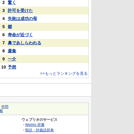
2
驚く
3
許可を受けた
4
失敗は成功の母
5
郷
6
寿命が近づく
7
鼻であしらわれる
8
凝集
9
一介
10
予想
>>もっとランキングを見る
｜
学問
典
ウェブリオのサービス
・
Weblio 辞書
・
類語・対義語辞典