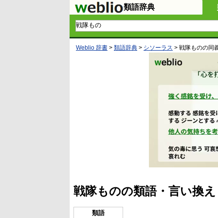
類語辞典
Weblio 辞書
>
類語辞典
>
シソーラス
>
戦隊もの
の同
戦隊ものの類語・言い換え
類語