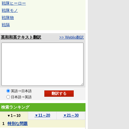
戦隊ヒーロー
戦隊モノ
戦隊物
戦隔
英和和英テキスト翻訳
>> Weblio翻訳
英語⇒日本語
日本語⇒英語
検索ランキング
▼
11～20
▼
21～30
▼
1～10
1
特別な問題