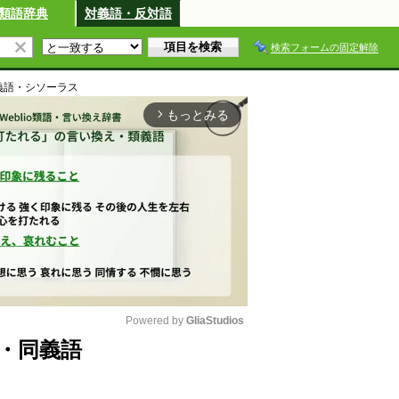
類語辞典
対義語・反対語
検索フォームの固定解除
義語・シソーラス
もっとみる
arrow_forward_ios
Powered by 
GliaStudios
・同義語
M
u