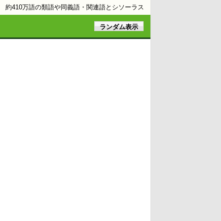
約410万語の類語や同義語・関連語とシソーラス