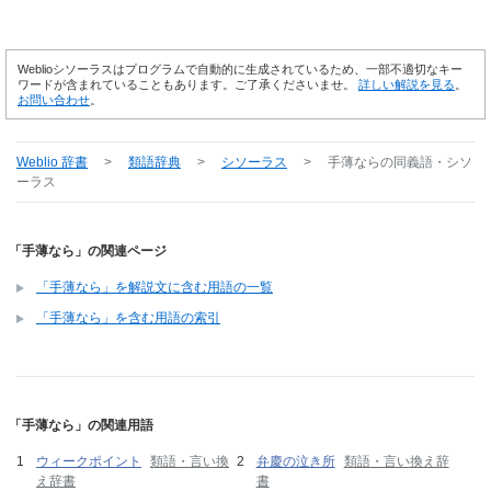
Weblioシソーラスはプログラムで自動的に生成されているため、一部不適切なキー
ワードが含まれていることもあります。ご了承くださいませ。
詳しい解説を見る
。
お問い合わせ
。
Weblio 辞書
>
類語辞典
>
シソーラス
>
手薄なら
の同義語・シソ
ーラス
「手薄なら」の関連ページ
「手薄なら」を解説文に含む用語の一覧
「手薄なら」を含む用語の索引
「手薄なら」の関連用語
ウィークポイント
類語・言い換
弁慶の泣き所
類語・言い換え辞
え辞書
書