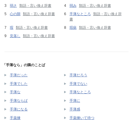
弱さ
類語・言い換え辞書
弱み
類語・言い換え辞書
心の隙
類語・言い換え辞書
手薄なところ
類語・言い換え辞
書
瑕
類語・言い換え辞書
瑕疵
類語・言い換え辞書
見落し
類語・言い換え辞書
「手薄なら」の隣のことば
手薄だった
手薄だろう
手薄でした
手薄でない
手薄な
手薄なところ
手薄ならば
手薄に
手薄になる
手薄感
手薬煉
手薬煉いて待つ