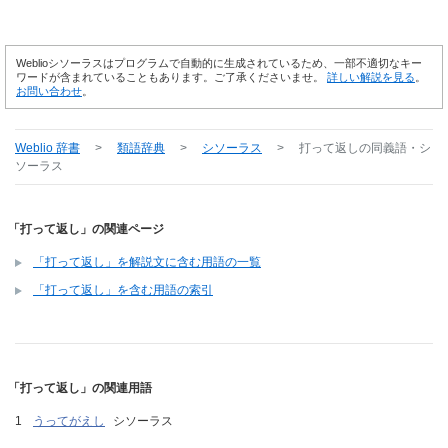
Weblioシソーラスはプログラムで自動的に生成されているため、一部不適切なキー
ワードが含まれていることもあります。ご了承くださいませ。
詳しい解説を見る
。
お問い合わせ
。
Weblio 辞書
>
類語辞典
>
シソーラス
>
打って返し
の同義語・シ
ソーラス
「打って返し」の関連ページ
「打って返し」を解説文に含む用語の一覧
「打って返し」を含む用語の索引
「打って返し」の関連用語
うってがえし
シソーラス