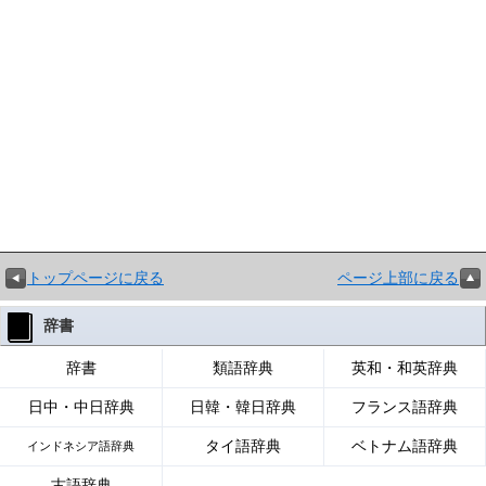
トップページに戻る
ページ上部に戻る
辞書
辞書
類語辞典
英和・和英辞典
日中・中日辞典
日韓・韓日辞典
フランス語辞典
タイ語辞典
ベトナム語辞典
インドネシア語辞典
古語辞典