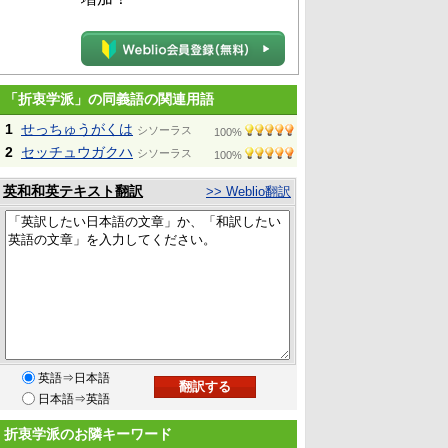
「折衷学派」の同義語の関連用語
1
せっちゅうがくは
シソーラス
100%
2
セッチュウガクハ
シソーラス
100%
英和和英テキスト翻訳
>> Weblio翻訳
英語⇒日本語
日本語⇒英語
折衷学派のお隣キーワード