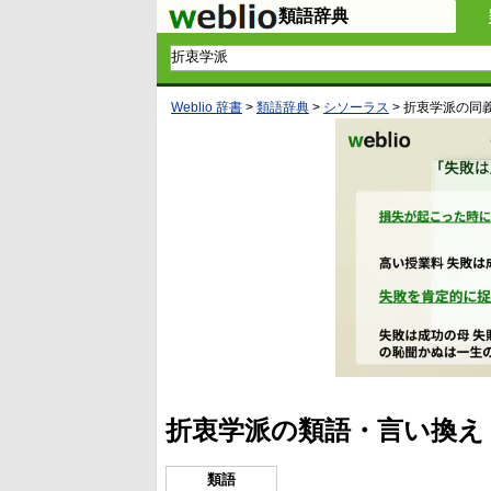
類語辞典
Weblio 辞書
>
類語辞典
>
シソーラス
>
折衷学派
の同
折衷学派の類語・言い換え
類語