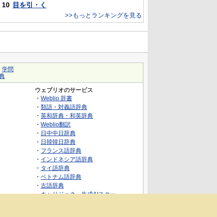
10
目を引・く
>>もっとランキングを見る
｜
学問
典
ウェブリオのサービス
・
Weblio 辞書
・
類語・対義語辞典
・
英和辞典・和英辞典
・
Weblio翻訳
・
日中中日辞典
・
日韓韓日辞典
・
フランス語辞典
・
インドネシア語辞典
・
タイ語辞典
・
ベトナム語辞典
・
古語辞典
・
キャリジェネ～生成AIスクー
ル・AIスキルでキャリアアップ～