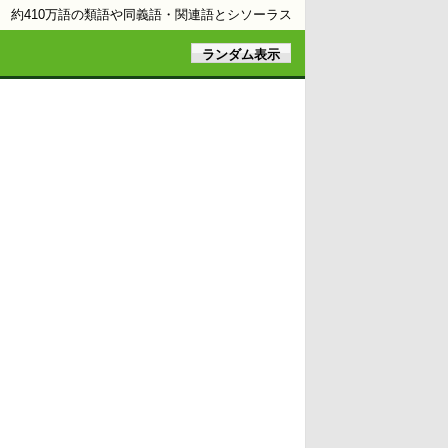
約410万語の類語や同義語・関連語とシソーラス