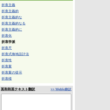
折衷主義
折衷主義的
折衷主義的な
折衷主義的なる
折衷主義的に
折衷化
折衷学派
折衷尺
折衷式換地設計法
折衷性
折衷案
折衷案の提示
折衷様
英和和英テキスト翻訳
>> Weblio翻訳