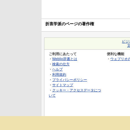
折衷学派のページの著作権
ビジ
ご利用にあたって
便利な機能
・
Weblio辞書とは
・
ウェブリオ
・
検索の仕方
・
ヘルプ
・
利用規約
・
プライバシーポリシー
・
サイトマップ
・
クッキー・アクセスデータにつ
いて