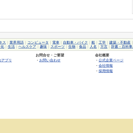
ネス
｜
業界用語
｜
コンピュータ
｜
電車
｜
自動車・バイク
｜
船
｜
工学
｜
建築・不動産
文化
｜
生活
｜
ヘルスケア
｜
趣味
｜
スポーツ
｜
生物
｜
食品
｜
人名
｜
方言
｜
辞書・百科事
お問合せ・ご要望
会社概要
のアプリ
・
お問い合わせ
・
公式企業ページ
・
会社情報
・
採用情報