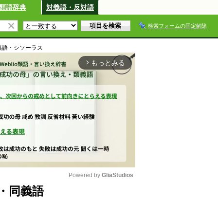
類語辞典
対義語・反対語
検索フォームの固定解除
義語・シソーラス
もっとみる
arrow_forward_ios
Powered by 
GliaStudios
・同義語
M
u