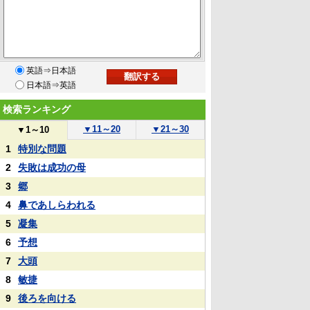
英語⇒日本語
日本語⇒英語
検索ランキング
▼
11～20
▼
21～30
▼
1～10
1
特別な問題
2
失敗は成功の母
3
郷
4
鼻であしらわれる
5
凝集
6
予想
7
大頭
8
敏捷
9
後ろを向ける