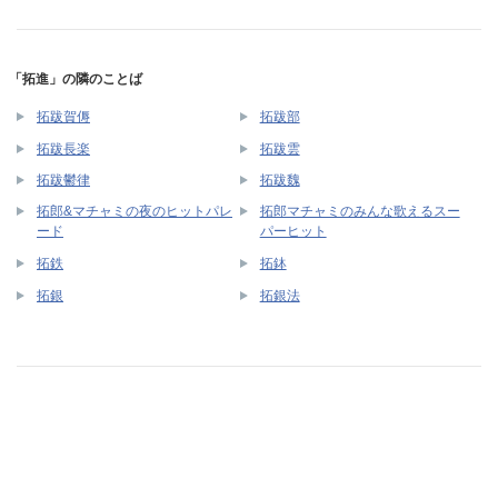
「拓進」の隣のことば
拓跋賀傉
拓跋部
拓跋長楽
拓跋雲
拓跋鬱律
拓跋魏
拓郎&マチャミの夜のヒットパレ
拓郎マチャミのみんな歌えるスー
ード
パーヒット
拓鉄
拓鉢
拓銀
拓銀法