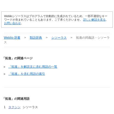
Weblioシソーラスはプログラムで自動的に生成されているため、一部不適切なキー
ワードが含まれていることもあります。ご了承くださいませ。
詳しい解説を見る
。
お問い合わせ
。
Weblio 辞書
>
類語辞典
>
シソーラス
>
拓進
の同義語・シソーラ
ス
「拓進」の関連ページ
「拓進」を解説文に含む用語の一覧
「拓進」を含む用語の索引
「拓進」の関連用語
タクシン
シソーラス