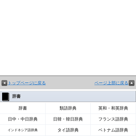
トップページに戻る
ページ上部に戻る
辞書
辞書
類語辞典
英和・和英辞典
日中・中日辞典
日韓・韓日辞典
フランス語辞典
タイ語辞典
ベトナム語辞典
インドネシア語辞典