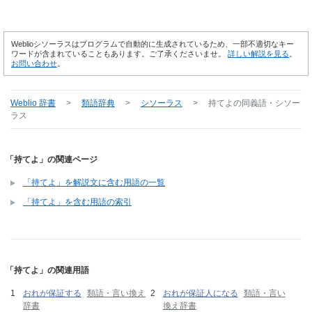
Weblioシソーラスはプログラムで自動的に生成されているため、一部不適切なキー
ワードが含まれていることもあります。ご了承くださいませ。
詳しい解説を見る
。
お問い合わせ
。
Weblio 辞書
>
類語辞典
>
シソーラス
>
持てよ
の同義語・シソー
ラス
「持てよ」の関連ページ
「持てよ」を解説文に含む用語の一覧
「持てよ」を含む用語の索引
「持てよ」の関連用語
おれが保証する
類語・言い換え
おれが保証人になる
類語・言い
辞書
換え辞書