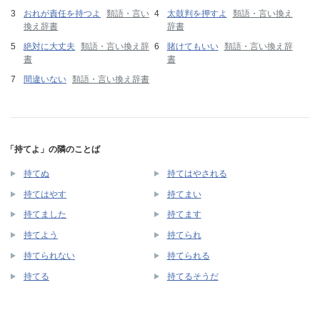
おれが責任を持つよ
類語・言い
太鼓判を押すよ
類語・言い換え
換え辞書
辞書
絶対に大丈夫
類語・言い換え辞
賭けてもいい
類語・言い換え辞
書
書
間違いない
類語・言い換え辞書
「持てよ」の隣のことば
持てぬ
持てはやされる
持てはやす
持てまい
持てました
持てます
持てよう
持てられ
持てられない
持てられる
持てる
持てるそうだ