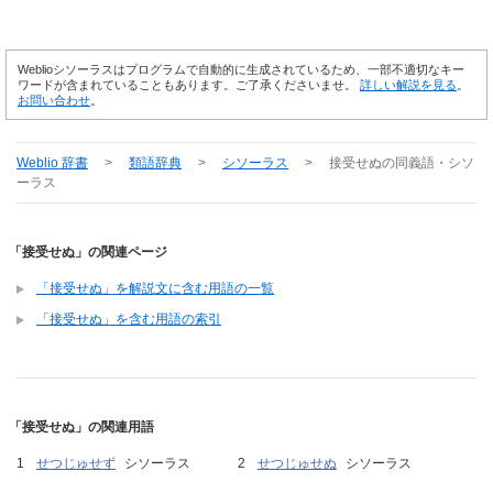
Weblioシソーラスはプログラムで自動的に生成されているため、一部不適切なキー
ワードが含まれていることもあります。ご了承くださいませ。
詳しい解説を見る
。
お問い合わせ
。
Weblio 辞書
>
類語辞典
>
シソーラス
>
接受せぬ
の同義語・シソ
ーラス
「接受せぬ」の関連ページ
「接受せぬ」を解説文に含む用語の一覧
「接受せぬ」を含む用語の索引
「接受せぬ」の関連用語
せつじゅせず
シソーラス
せつじゅせぬ
シソーラス