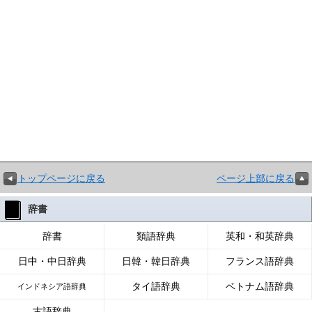
トップページに戻る
ページ上部に戻る
辞書
辞書
類語辞典
英和・和英辞典
日中・中日辞典
日韓・韓日辞典
フランス語辞典
タイ語辞典
ベトナム語辞典
インドネシア語辞典
古語辞典