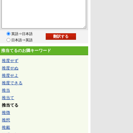
英語⇒日本語
日本語⇒英語
推当てるのお隣キーワード
推度せず
推度せぬ
推度せよ
推度できる
推当
推当て
推当てる
推徴
推想
推戴