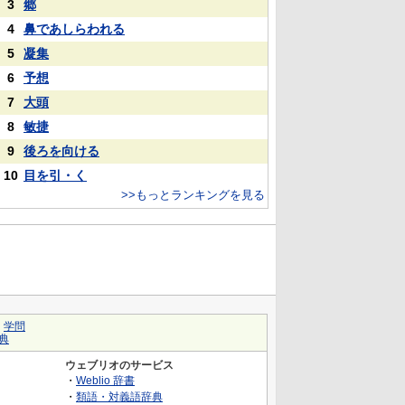
3
郷
4
鼻であしらわれる
5
凝集
6
予想
7
大頭
8
敏捷
9
後ろを向ける
10
目を引・く
>>もっとランキングを見る
｜
学問
典
ウェブリオのサービス
・
Weblio 辞書
・
類語・対義語辞典