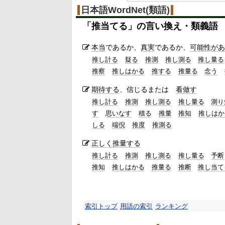
日本語WordNet(類語)
「
推当てる
」の言い換え・類義語
本当
であるか、
真実
であるか、
可能性があ
推し計る
疑る
推測
推し測る
推し量る
推察
推しはかる
推する
推量る
念う
期待する
、信じるまたは
看做す
推し計る
推測
推し測る
推し量る
測り
す
思いなす
積る
推量
推知
推しはか
しる
端倪
推度
推測る
正しく
推量する
推し計る
推測
推し測る
推し量る
予断
推知
推しはかる
推量る
推断
推し当て
索引トップ
用語の索引
ランキング