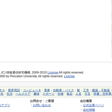
版 (C) 情報通信研究機構, 2009-2010
License
All rights reserved.
06 by Princeton University. All rights reserved.
License
ネス
｜
業界用語
｜
コンピュータ
｜
電車
｜
自動車・バイク
｜
船
｜
工学
｜
建築・不動産
文化
｜
生活
｜
ヘルスケア
｜
趣味
｜
スポーツ
｜
生物
｜
食品
｜
人名
｜
方言
｜
辞書・百科事
お問合せ・ご要望
会社概要
のアプリ
・
お問い合わせ
・
公式企業ページ
・
会社情報