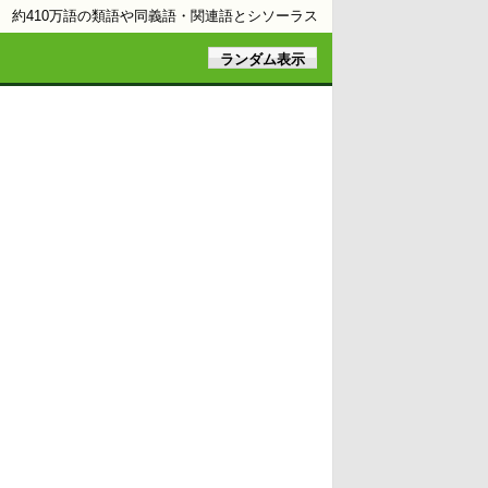
約410万語の類語や同義語・関連語とシソーラス