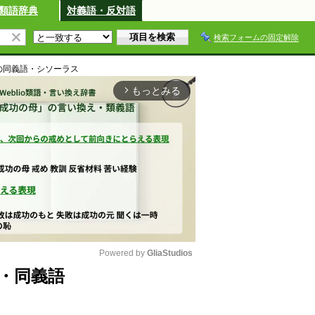
類語辞典
対義語・反対語
検索フォームの固定解除
の同義語・シソーラス
もっとみる
arrow_forward_ios
Powered by 
GliaStudios
・同義語
M
u