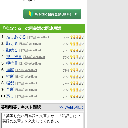
「推当てる」の同義語の関連用語
1
推しあてる
日本語WordNet
90%
2
勘ぐる
日本語WordNet
76%
3
勘繰る
日本語WordNet
76%
4
押し推量
日本語WordNet
76%
5
押推量
日本語WordNet
76%
6
拝察
日本語WordNet
76%
7
推断
日本語WordNet
76%
8
端倪
日本語WordNet
76%
9
予断
日本語WordNet
70%
10
察し
日本語WordNet
70%
英和和英テキスト翻訳
>> Weblio翻訳