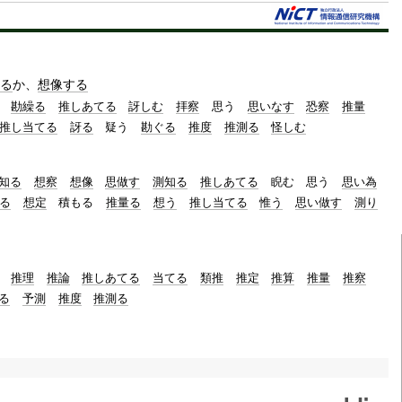
t
e
る
か、
想像する
勘繰る
推しあてる
訝しむ
拝察
思う
思いなす
恐察
推量
推し当てる
訝る
疑う
勘ぐる
推度
推測る
怪しむ
知る
想察
想像
思做す
測知る
推しあてる
睨む
思う
思い為
る
想定
積もる
推量る
想う
推し当てる
惟う
思い做す
測り
推理
推論
推しあてる
当てる
類推
推定
推算
推量
推察
る
予測
推度
推測る