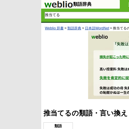
類語辞典
Weblio 辞書
>
類語辞典
>
日本語WordNet
>
推当てる
推当てるの類語・言い換え
類語