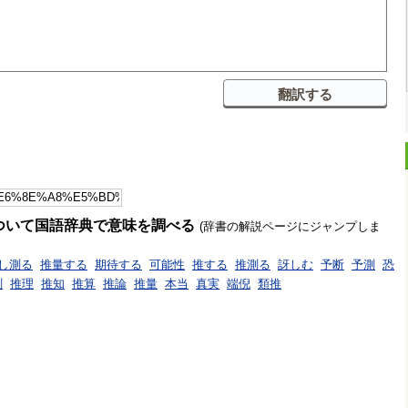
ついて国語辞典で意味を調べる
(辞書の解説ページにジャンプしま
し測る
推量する
期待する
可能性
推する
推測る
訝しむ
予断
予測
恐
測
推理
推知
推算
推論
推量
本当
真実
端倪
類推