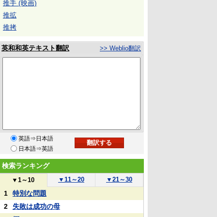
推手 (映画)
推拡
推拷
英和和英テキスト翻訳
>> Weblio翻訳
英語⇒日本語
日本語⇒英語
検索ランキング
▼
11～20
▼
21～30
▼
1～10
1
特別な問題
2
失敗は成功の母