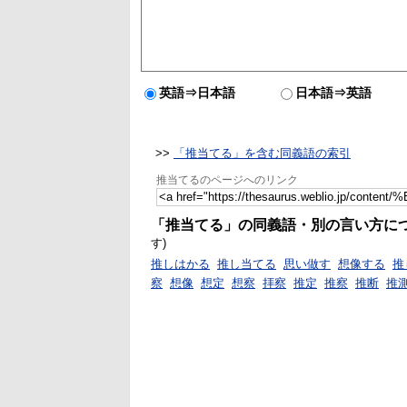
英語⇒日本語
日本語⇒英語
>>
「推当てる」を含む同義語の索引
推当てるのページへのリンク
「推当てる」の同義語・別の言い方に
す)
推しはかる
推し当てる
思い做す
想像する
推
察
想像
想定
想察
拝察
推定
推察
推断
推