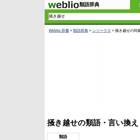
類語辞典
Weblio 辞書
>
類語辞典
>
シソーラス
>
掻き越せ
の同
掻き越せの類語・言い換え
類語