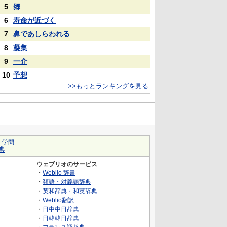
5
郷
6
寿命が近づく
7
鼻であしらわれる
8
凝集
9
一介
10
予想
>>もっとランキングを見る
｜
学問
典
ウェブリオのサービス
・
Weblio 辞書
・
類語・対義語辞典
・
英和辞典・和英辞典
・
Weblio翻訳
・
日中中日辞典
・
日韓韓日辞典