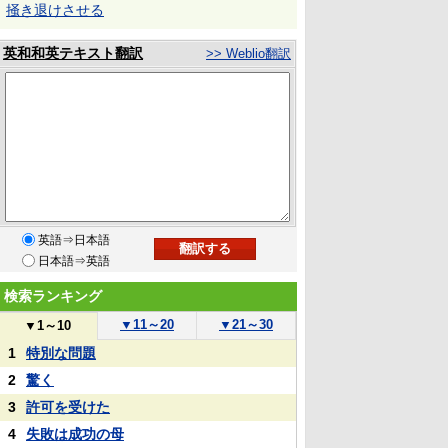
掻き退けさせる
英和和英テキスト翻訳
>> Weblio翻訳
英語⇒日本語
日本語⇒英語
検索ランキング
▼
11～20
▼
21～30
▼
1～10
1
特別な問題
2
驚く
3
許可を受けた
4
失敗は成功の母