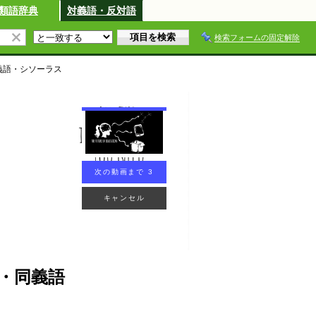
類語辞典
対義語・反対語
検索フォームの固定解除
義語・シソーラス
次の動画まで 2
キャンセル
・同義語