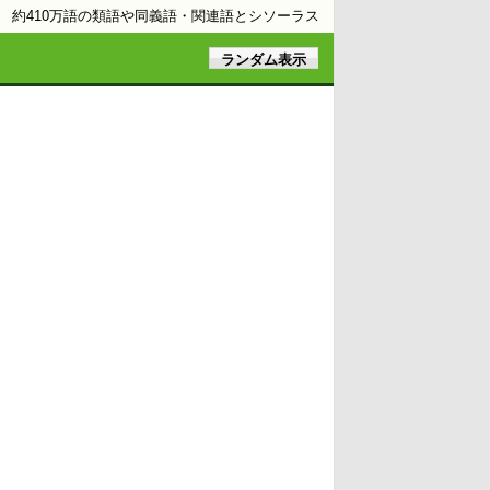
約410万語の類語や同義語・関連語とシソーラス