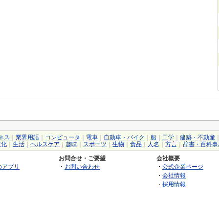
ネス
｜
業界用語
｜
コンピュータ
｜
電車
｜
自動車・バイク
｜
船
｜
工学
｜
建築・不動産
文化
｜
生活
｜
ヘルスケア
｜
趣味
｜
スポーツ
｜
生物
｜
食品
｜
人名
｜
方言
｜
辞書・百科事
お問合せ・ご要望
会社概要
のアプリ
・
お問い合わせ
・
公式企業ページ
・
会社情報
・
採用情報