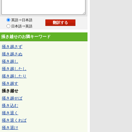
英語⇒日本語
日本語⇒英語
掻き越せのお隣キーワード
掻き越さず
掻き越さぬ
掻き越し
掻き越したし
掻き越したり
掻き越す
掻き越せ
掻き越せば
搔き込む
掻き退く
掻き退くれば
掻き退け