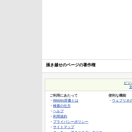
掻き越せのページの著作権
ビジ
ご利用にあたって
便利な機能
・
Weblio辞書とは
・
ウェブリオ
・
検索の仕方
・
ヘルプ
・
利用規約
・
プライバシーポリシー
・
サイトマップ