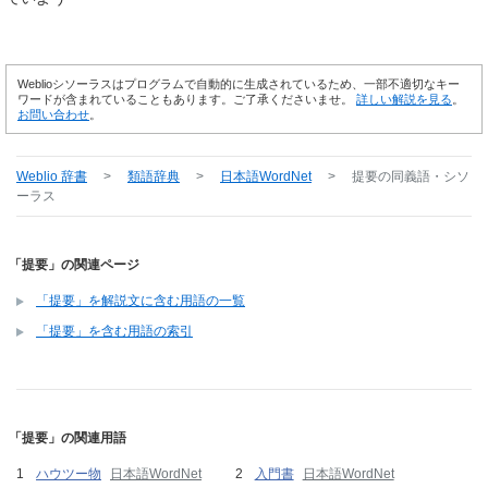
Weblioシソーラスはプログラムで自動的に生成されているため、一部不適切なキー
ワードが含まれていることもあります。ご了承くださいませ。
詳しい解説を見る
。
お問い合わせ
。
Weblio 辞書
>
類語辞典
>
日本語WordNet
>
提要
の同義語・シソ
ーラス
「提要」の関連ページ
「提要」を解説文に含む用語の一覧
「提要」を含む用語の索引
「提要」の関連用語
ハウツー物
日本語WordNet
入門書
日本語WordNet