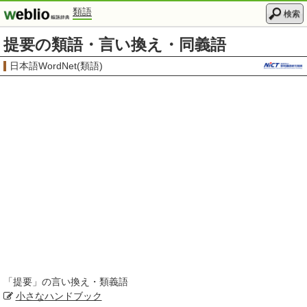
類語
検索
提要の類語・言い換え・同義語
日本語WordNet(類語)
「
提要
」の言い換え・類義語
小さな
ハンドブック