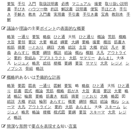
要覧
手引
入門
取扱説明書
必携
マニュアル
撮要
取り扱い説明
書
手びき
ハウツー物
約説
解説書
説明書
便覧
手ほどき
手引
き
手解き
教本
入門書
実用書
手引書
手引き書
宝典
教則本
手
解
議論
か
理論
の主要
ポイント
の
表面的な
概要
略筆
一通り
要覧
略叙
ひと通
大抵
ひと通り
概論
荒筋
概略
大旨
要領
要説
大要
略述
綱要
大綱
要略
撮要
概括
筋書き
粗筋
摘要
一とおり
綱目
大略
総説
主旨
大概
約説
凡そ
要
義
あらすじ
概要
綱領
概説
総論
概ね
概観
大凡
アウトライ
ン
要約
骨組み
アブストラクト
大筋
サマリー
あらまし
大体
凡
レジュメ
略意
総括
梗概
要綱
要旨
サマリ
大意
レジメ
シ
ノプシス
骨組
略説
概略
的あるいは
予備的な
計画
略筆
要図
図表
一通り
図解
要覧
略
略叙
ひと通
大抵
ひと通
り
筋書
図式
概論
荒筋
概略
筋がき
大旨
素描
要説
大要
略
述
略記
輪廓
要略
筋書き
粗筋
摘要
一とおり
大略
略図
図
総説
大概
約説
輪郭
あらすじ
概要
綱領
概説
総論
概ね
シェ
ーマ
大凡
アウトライン
要約
大筋
あらまし
大体
スキーム
レ
ジュメ
略意
略論
梗概
模式図
要綱
要旨
スキーマ
大意
レジ
メ
略説
簡潔
な
形態
で
要点
を表現する
短い
言葉