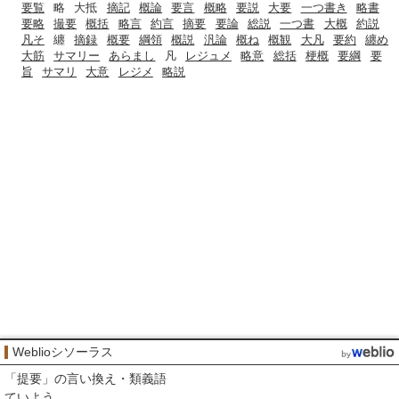
要覧
略
大抵
摘記
概論
要言
概略
要説
大要
一つ書き
略書
要略
撮要
概括
略言
約言
摘要
要論
総説
一つ書
大概
約説
凡そ
纏
摘録
概要
綱領
概説
汎論
概ね
概観
大凡
要約
纏め
大筋
サマリー
あらまし
凡
レジュメ
略意
総括
梗概
要綱
要
旨
サマリ
大意
レジメ
略説
Weblioシソーラス
「
提要
」の言い換え・類義語
ていよう