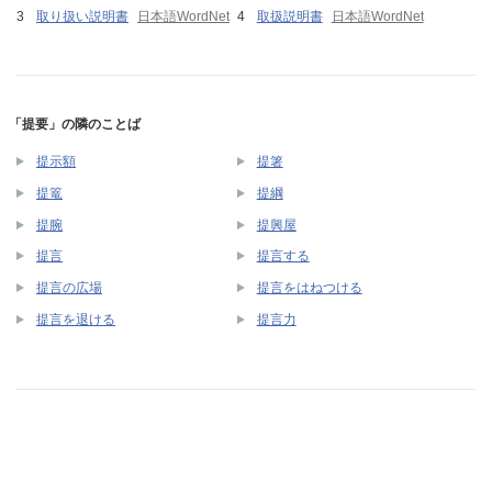
取り扱い説明書
日本語WordNet
取扱説明書
日本語WordNet
「提要」の隣のことば
提示額
提箸
提篭
提綱
提腕
提興屋
提言
提言する
提言の広場
提言をはねつける
提言を退ける
提言力