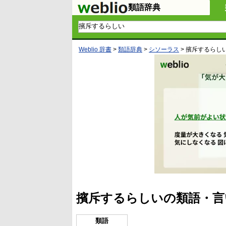
類語辞典
Weblio 辞書
>
類語辞典
>
シソーラス
>
擯斥するらし
擯斥するらしいの類語・言
類語