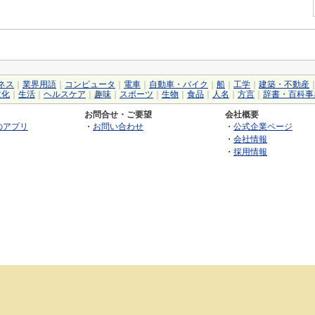
ネス
｜
業界用語
｜
コンピュータ
｜
電車
｜
自動車・バイク
｜
船
｜
工学
｜
建築・不動産
文化
｜
生活
｜
ヘルスケア
｜
趣味
｜
スポーツ
｜
生物
｜
食品
｜
人名
｜
方言
｜
辞書・百科事
お問合せ・ご要望
会社概要
のアプリ
・
お問い合わせ
・
公式企業ページ
・
会社情報
・
採用情報
©2026 GRAS Group, Inc.
RSS