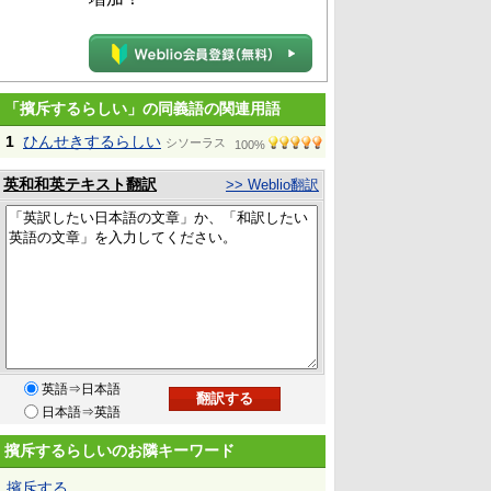
「擯斥するらしい」の同義語の関連用語
1
ひんせきするらしい
シソーラス
100%
英和和英テキスト翻訳
>> Weblio翻訳
英語⇒日本語
日本語⇒英語
擯斥するらしいのお隣キーワード
擯斥する