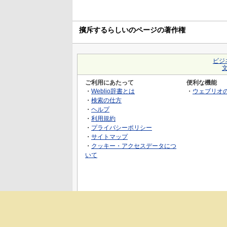
擯斥するらしいのページの著作権
ビジ
ご利用にあたって
便利な機能
・
Weblio辞書とは
・
ウェブリオ
・
検索の仕方
・
ヘルプ
・
利用規約
・
プライバシーポリシー
・
サイトマップ
・
クッキー・アクセスデータにつ
いて