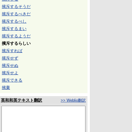
擯斥するそうだ
擯斥するべきだ
擯斥するべし
擯斥するまい
擯斥するようだ
擯斥するらしい
擯斥すれば
擯斥せず
擯斥せぬ
擯斥せよ
擯斥できる
擯棄
英和和英テキスト翻訳
>> Weblio翻訳