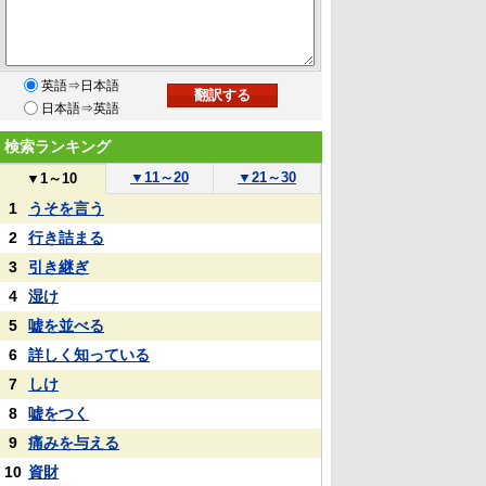
英語⇒日本語
日本語⇒英語
検索ランキング
▼
11～20
▼
21～30
▼
1～10
1
うそを言う
2
行き詰まる
3
引き継ぎ
4
湿け
5
嘘を並べる
6
詳しく知っている
7
しけ
8
嘘をつく
9
痛みを与える
10
資財