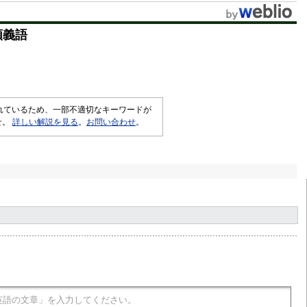
t
類義語
e
されているため、一部不適切なキーワードが
せ。
詳しい解説を見る
。
お問い合わせ
。