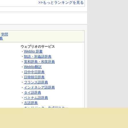
>>もっとランキングを見る
｜
学問
典
ウェブリオのサービス
・
Weblio 辞書
・
類語・対義語辞典
・
英和辞典・和英辞典
・
Weblio翻訳
・
日中中日辞典
・
日韓韓日辞典
・
フランス語辞典
・
インドネシア語辞典
・
タイ語辞典
・
ベトナム語辞典
・
古語辞典
・
キャリジェネ～生成AIスクー
ル・AIスキルでキャリアアップ～