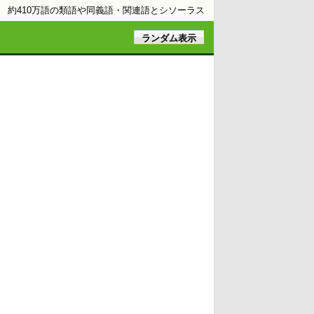
約410万語の類語や同義語・関連語とシソーラス