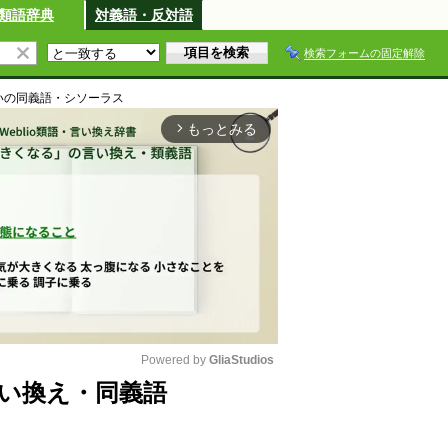
類語辞典
対義語・反対語
検索フォームの固定解除
い
の同義語・シソーラス
もっとみる
arrow_forward_ios
Powered by 
GliaStudios
い換え・同義語
M
u