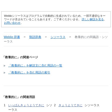
Weblioシソーラスはプログラムで自動的に生成されているため、一部不適切なキー
ワードが含まれていることもあります。ご了承くださいませ。
詳しい解説を見る
。
お問い合わせ
。
Weblio 辞書
>
類語辞典
>
シソーラス
>
教養的に
の同義語・シソ
ーラス
「教養的に」の関連ページ
「教養的に」を解説文に含む用語の一覧
「教養的に」を含む用語の索引
「教養的に」の関連用語
いっぱんきょうようてきに
シソ
きょうようてきに
シソーラス
ーラス