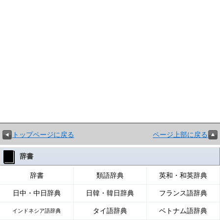
トップページに戻る
ページ上部に戻る
辞書
辞書
類語辞典
英和・和英辞典
日中・中日辞典
日韓・韓日辞典
フランス語辞典
タイ語辞典
ベトナム語辞典
インドネシア語辞典