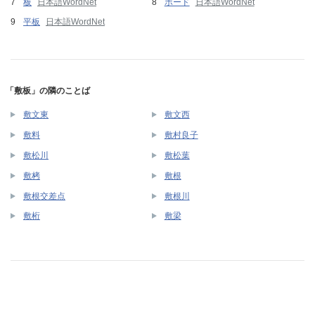
板
日本語WordNet
ボード
日本語WordNet
平板
日本語WordNet
「敷板」の隣のことば
敷文東
敷文西
敷料
敷村良子
敷松川
敷松葉
敷栲
敷根
敷根交差点
敷根川
敷桁
敷梁