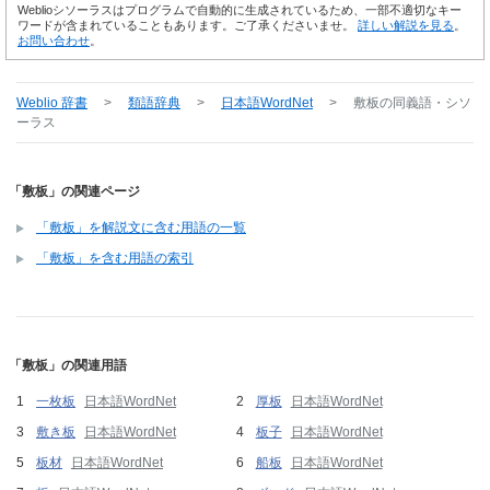
Weblioシソーラスはプログラムで自動的に生成されているため、一部不適切なキー
ワードが含まれていることもあります。ご了承くださいませ。
詳しい解説を見る
。
お問い合わせ
。
Weblio 辞書
>
類語辞典
>
日本語WordNet
>
敷板
の同義語・シソ
ーラス
「敷板」の関連ページ
「敷板」を解説文に含む用語の一覧
「敷板」を含む用語の索引
「敷板」の関連用語
一枚板
日本語WordNet
厚板
日本語WordNet
敷き板
日本語WordNet
板子
日本語WordNet
板材
日本語WordNet
船板
日本語WordNet