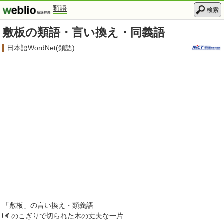
類語
検索
敷板の類語・言い換え・同義語
日本語WordNet(類語)
「
敷板
」の言い換え・類義語
のこぎり
で切られた木の
丈夫な
一片