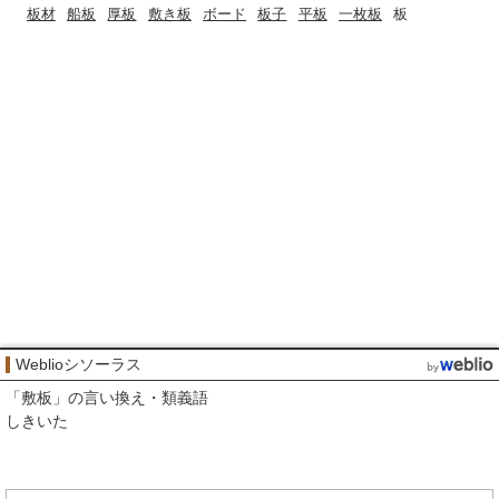
板材
船板
厚板
敷き板
ボード
板子
平板
一枚板
板
Weblioシソーラス
「
敷板
」の言い換え・類義語
しきいた