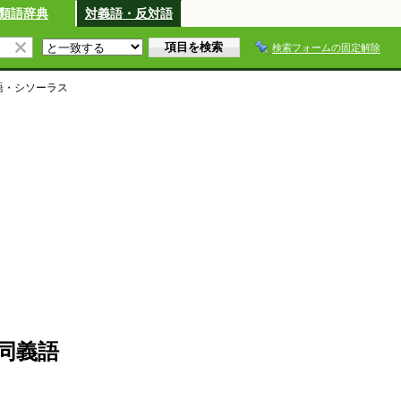
類語辞典
対義語・反対語
検索フォームの固定解除
語・シソーラス
同義語