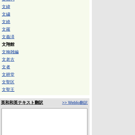
文緯
文繍
文繞
文羅
文義済
文翔館
文翰雑編
文老古
文者
文耕堂
文聖区
文聖王
英和和英テキスト翻訳
>> Weblio翻訳