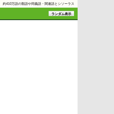
約410万語の類語や同義語・関連語とシソーラス