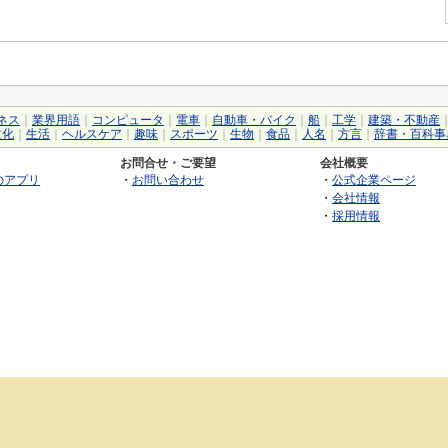
ネス
｜
業界用語
｜
コンピュータ
｜
電車
｜
自動車・バイク
｜
船
｜
工学
｜
建築・不動産
文化
｜
生活
｜
ヘルスケア
｜
趣味
｜
スポーツ
｜
生物
｜
食品
｜
人名
｜
方言
｜
辞書・百科事
お問合せ・ご要望
会社概要
のアプリ
・
お問い合わせ
・
公式企業ページ
・
会社情報
・
採用情報
©2026 GRAS Group, Inc.
RSS