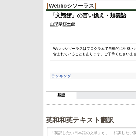
%
Weblioシソーラス
「
文翔館
」の言い換え・類義語
山形
県
郷土
館
Weblioシソーラスはプログラムで自動的に生成
含まれていることもあります。ご了承くださいま
ランキング
類語
英和和英テキスト翻訳