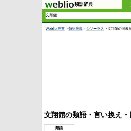
類語辞典
Weblio 辞書
>
類語辞典
>
シソーラス
>
文翔館
の同義
L
/
U
o
n
a
m
d
u
e
t
d
e
:
4
文翔館の類語・言い換え・
5
.
3
3
類語