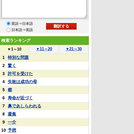
英語⇒日本語
日本語⇒英語
検索ランキング
▼
11～20
▼
21～30
▼
1～10
1
特別な問題
2
驚く
3
許可を受けた
4
失敗は成功の母
5
郷
6
寿命が近づく
7
鼻であしらわれる
8
凝集
9
一介
10
予想