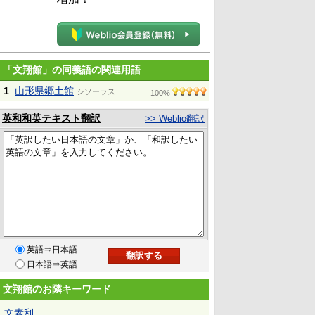
「文翔館」の同義語の関連用語
1
山形県郷土館
シソーラス
100%
英和和英テキスト翻訳
>> Weblio翻訳
英語⇒日本語
日本語⇒英語
文翔館のお隣キーワード
文素利