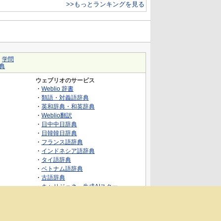
>>もっとランキングを見る
｜
学問
典
ウェブリオのサービス
・
Weblio 辞書
・
類語・対義語辞典
・
英和辞典・和英辞典
・
Weblio翻訳
・
日中中日辞典
・
日韓韓日辞典
・
フランス語辞典
・
インドネシア語辞典
・
タイ語辞典
・
ベトナム語辞典
・
古語辞典
・
キャリジェネ～生成AIスクー
ル・AIスキルでキャリアアップ～