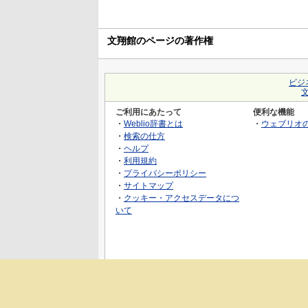
文翔館のページの著作権
ビジ
ご利用にあたって
便利な機能
・
Weblio辞書とは
・
ウェブリオ
・
検索の仕方
・
ヘルプ
・
利用規約
・
プライバシーポリシー
・
サイトマップ
・
クッキー・アクセスデータにつ
いて