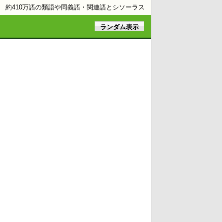
約410万語の類語や同義語・関連語とシソーラス