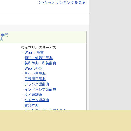
>>もっとランキングを見る
｜
学問
典
ウェブリオのサービス
・
Weblio 辞書
・
類語・対義語辞典
・
英和辞典・和英辞典
・
Weblio翻訳
・
日中中日辞典
・
日韓韓日辞典
・
フランス語辞典
・
インドネシア語辞典
・
タイ語辞典
・
ベトナム語辞典
・
古語辞典
・
キャリジェネ～生成AIスクー
ル・AIスキルでキャリアアップ～