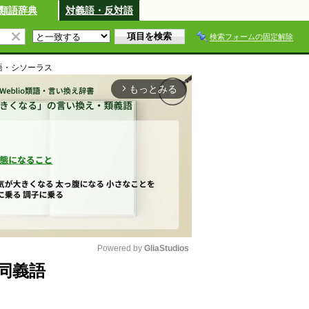
類語辞典
対義語・反対語
検索フォームの固定解除
語・シソーラス
もっとみる
arrow_forward_ios
Powered by 
GliaStudios
同義語
M
u