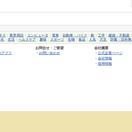
ネス
｜
業界用語
｜
コンピュータ
｜
電車
｜
自動車・バイク
｜
船
｜
工学
｜
建築・不動産
文化
｜
生活
｜
ヘルスケア
｜
趣味
｜
スポーツ
｜
生物
｜
食品
｜
人名
｜
方言
｜
辞書・百科事
お問合せ・ご要望
会社概要
のアプリ
・
お問い合わせ
・
公式企業ページ
・
会社情報
・
採用情報
©2026 GRAS Group, Inc.
RSS