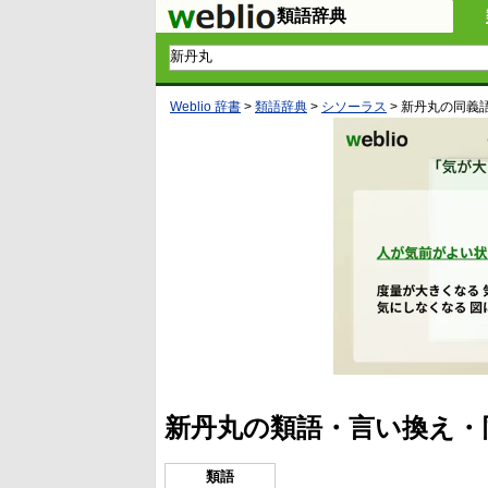
類語辞典
Weblio 辞書
>
類語辞典
>
シソーラス
>
新丹丸
の同義
新丹丸の類語・言い換え・
類語