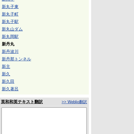
新丸子東
新丸子町
新丸子駅
新丸山ダム
新丸岡駅
新丹丸
新丹波川
新丹那トンネル
新主
新久
新久田
新久著呂
英和和英テキスト翻訳
>> Weblio翻訳