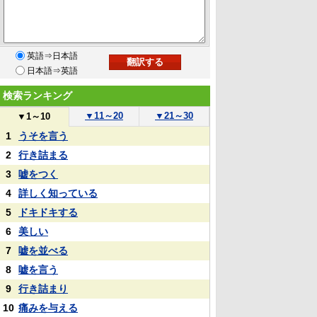
英語⇒日本語
日本語⇒英語
検索ランキング
▼
11～20
▼
21～30
▼
1～10
1
うそを言う
2
行き詰まる
3
嘘をつく
4
詳しく知っている
5
ドキドキする
6
美しい
7
嘘を並べる
8
嘘を言う
9
行き詰まり
10
痛みを与える