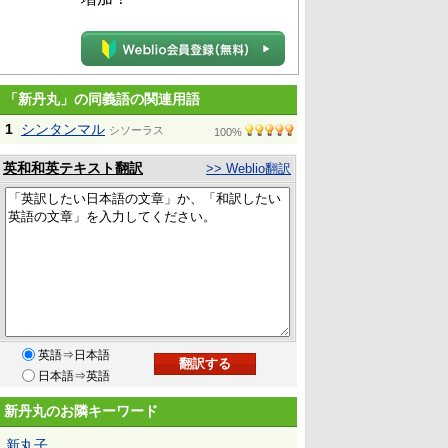
「新丹丸」の同義語の関連用語
1
シンタンマル
シソーラス
100%
英和和英テキスト翻訳
>> Weblio翻訳
英語⇒日本語
日本語⇒英語
新丹丸のお隣キーワード
新丸子