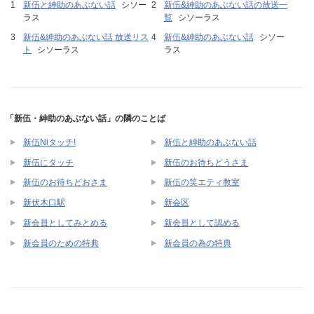
新伍と紳助のあぶない話
シソー
新伍&紳助のあぶない話の放送一
ラス
覧
シソーラス
新伍&紳助のあぶない話 放送リス
新伍&紳助のあぶない話
シソー
ト
シソーラス
ラス
「新伍・紳助のあぶない話」の隣のことば
新伍Niタッチ!
新伍と紳助のあぶない話
新伍にタッチ
新伍のお待ちどうさま
新伍のお待ちどおさま
新伍の笑エティ教室
新伏木口駅
新会区
新会員としてみとめる
新会員として認める
新会員のための特典
新会員の為の特典