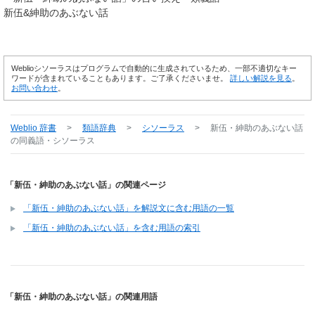
新伍&紳助のあぶない話
Weblioシソーラスはプログラムで自動的に生成されているため、一部不適切なキー
ワードが含まれていることもあります。ご了承くださいませ。
詳しい解説を見る
。
お問い合わせ
。
Weblio 辞書
>
類語辞典
>
シソーラス
>
新伍・紳助のあぶない話
の同義語・シソーラス
「新伍・紳助のあぶない話」の関連ページ
「新伍・紳助のあぶない話」を解説文に含む用語の一覧
「新伍・紳助のあぶない話」を含む用語の索引
「新伍・紳助のあぶない話」の関連用語