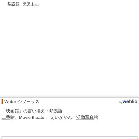
常設館
テアトル
Weblioシソーラス
「
映画館
」の言い換え・類義語
二番
館
Movie theater
えいがかん
活動写真
館