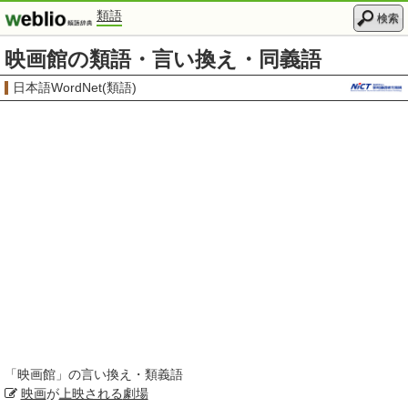
類語
検索
映画館の類語・言い換え・同義語
日本語WordNet(類語)
「
映画館
」の言い換え・類義語
映画
が
上映される
劇場