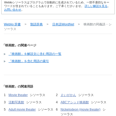
Weblioシソーラスはプログラムで自動的に生成されているため、一部不適切なキー
ワードが含まれていることもあります。ご了承くださいませ。
詳しい解説を見る
。
お問い合わせ
。
Weblio 辞書
>
類語辞典
>
日本語WordNet
>
映画館
の同義語・シ
ソーラス
「映画館」の関連ページ
「映画館」を解説文に含む用語の一覧
「映画館」を含む用語の索引
「映画館」の関連用語
Movie theater
シソーラス
えいがかん
シソーラス
活動写真館
シソーラス
ABCアシッド映画館
シソーラス
Adult movie theater
シソーラス
Nickelodeon (movie theater)
シ
ソーラス