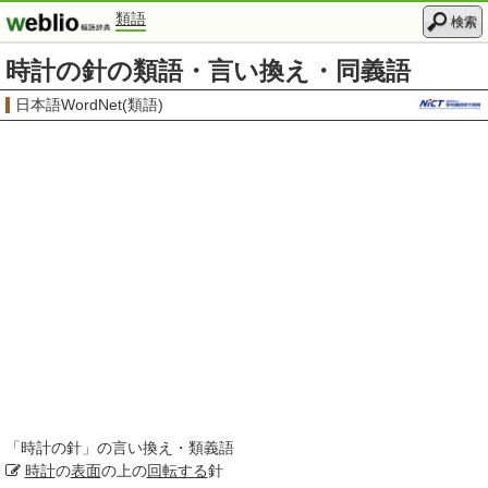
類語
検索
時計の針の類語・言い換え・同義語
日本語WordNet(類語)
「
時計の針
」の言い換え・類義語
時計
の
表面
の上の
回転する
針