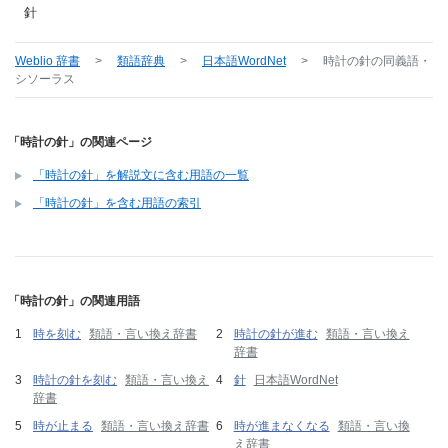
針
Weblio 辞書
>
類語辞典
>
日本語WordNet
>
時計の針
の同義語・
シソーラス
「時計の針」の関連ページ
「時計の針」を解説文に含む用語の一覧
「時計の針」を含む用語の索引
「時計の針」の関連用語
時を刻む
類語・言い換え辞書
時計の針が進む
類語・言い換え
辞書
時計の針を刻む
類語・言い換え
針
日本語WordNet
辞書
時が止まる
類語・言い換え辞書
時が進まなくなる
類語・言い換
え辞書