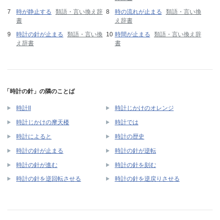
時が静止する
類語・言い換え辞
時の流れが止まる
類語・言い換
書
え辞書
時計の針が止まる
類語・言い換
時間が止まる
類語・言い換え辞
え辞書
書
「時計の針」の隣のことば
時計II
時計じかけのオレンジ
時計じかけの摩天楼
時計では
時計によると
時計の歴史
時計の針が止まる
時計の針が逆転
時計の針が進む
時計の針を刻む
時計の針を逆回転させる
時計の針を逆戻りさせる