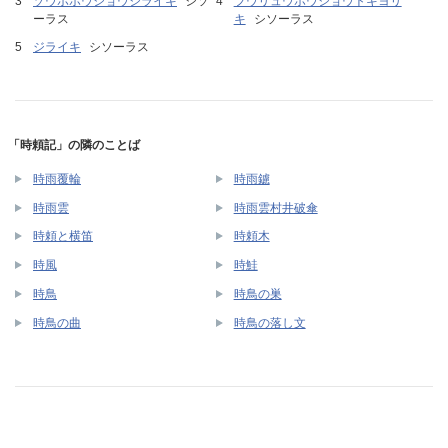
ゾウホホウジョウジライキ
シソ
フウリュウホウジョウトキヨリ
ーラス
キ
シソーラス
ジライキ
シソーラス
「時頼記」の隣のことば
時雨覆輪
時雨鑢
時雨雲
時雨雲村井破傘
時頼と横笛
時頼木
時風
時鮭
時鳥
時鳥の巣
時鳥の曲
時鳥の落し文