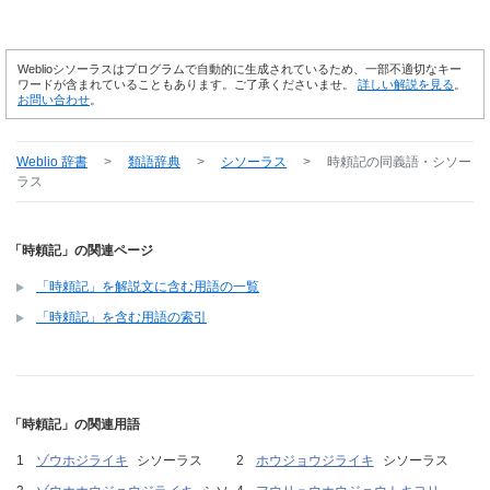
Weblioシソーラスはプログラムで自動的に生成されているため、一部不適切なキー
ワードが含まれていることもあります。ご了承くださいませ。
詳しい解説を見る
。
お問い合わせ
。
Weblio 辞書
>
類語辞典
>
シソーラス
>
時頼記
の同義語・シソー
ラス
「時頼記」の関連ページ
「時頼記」を解説文に含む用語の一覧
「時頼記」を含む用語の索引
「時頼記」の関連用語
ゾウホジライキ
シソーラス
ホウジョウジライキ
シソーラス