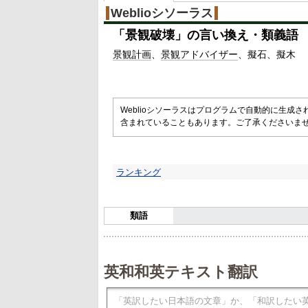
Weblioシソーラス
「
景観破壊
」の言い換え・類義語
景観
計画
景観
アドバイザー
擬石
擬木
Weblioシソーラスはプログラムで自動的に生成
含まれていることもあります。ご了承くださいま
ランキング
類語
英和和英テキスト翻訳