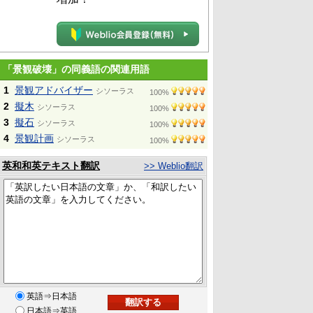
「景観破壊」の同義語の関連用語
1
景観アドバイザー
シソーラス
100%
2
擬木
シソーラス
100%
3
擬石
シソーラス
100%
4
景観計画
シソーラス
100%
英和和英テキスト翻訳
>> Weblio翻訳
英語⇒日本語
日本語⇒英語