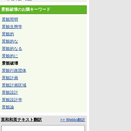
景観破壊のお隣キーワード
景観照明
景観生態学
景観的
景観的な
景観的なる
景観的に
景観破壊
景観行政団体
景観計画
景観計画区域
景観設計
景観設計学
景観論
英和和英テキスト翻訳
>> Weblio翻訳