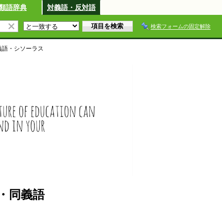
類語辞典
対義語・反対語
検索フォームの固定解除
義語・シソーラス
・同義語