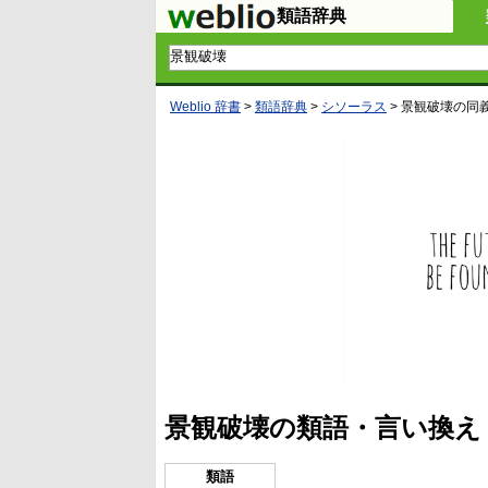
類語辞典
Weblio 辞書
>
類語辞典
>
シソーラス
>
景観破壊
の同
景観破壊の類語・言い換え
類語