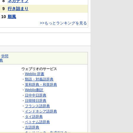
8
ネガティブ
9
行き詰まり
10
順風
>>もっとランキングを見る
｜
学問
典
ウェブリオのサービス
・
Weblio 辞書
・
類語・対義語辞典
・
英和辞典・和英辞典
・
Weblio翻訳
・
日中中日辞典
・
日韓韓日辞典
・
フランス語辞典
・
インドネシア語辞典
・
タイ語辞典
・
ベトナム語辞典
・
古語辞典
・
キャリジェネ～生成AIスクー