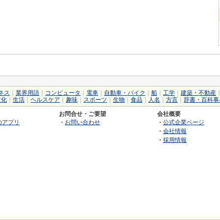
ネス
｜
業界用語
｜
コンピュータ
｜
電車
｜
自動車・バイク
｜
船
｜
工学
｜
建築・不動産
文化
｜
生活
｜
ヘルスケア
｜
趣味
｜
スポーツ
｜
生物
｜
食品
｜
人名
｜
方言
｜
辞書・百科事
お問合せ・ご要望
会社概要
のアプリ
・
お問い合わせ
・
公式企業ページ
・
会社情報
・
採用情報