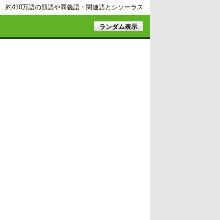
約410万語の類語や同義語・関連語とシソーラス