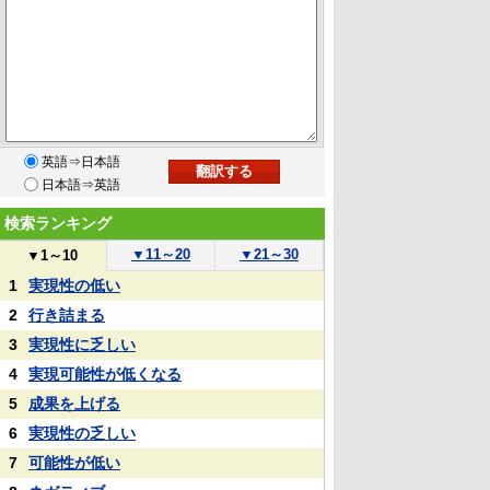
英語⇒日本語
日本語⇒英語
検索ランキング
▼
11～20
▼
21～30
▼
1～10
1
実現性の低い
2
行き詰まる
3
実現性に乏しい
4
実現可能性が低くなる
5
成果を上げる
6
実現性の乏しい
7
可能性が低い