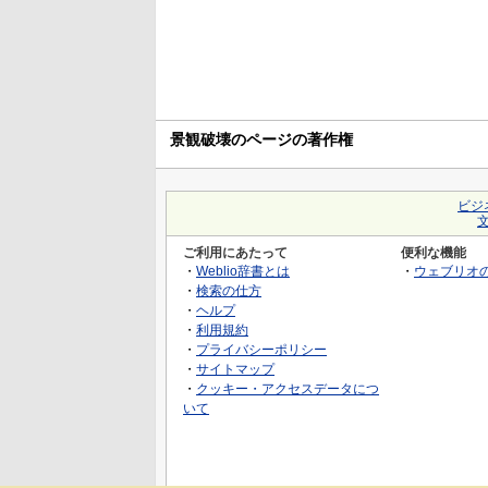
景観破壊のページの著作権
ビジ
ご利用にあたって
便利な機能
・
Weblio辞書とは
・
ウェブリオ
・
検索の仕方
・
ヘルプ
・
利用規約
・
プライバシーポリシー
・
サイトマップ
・
クッキー・アクセスデータにつ
いて