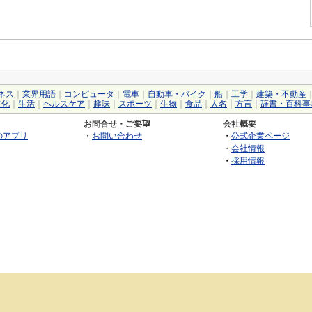
ネス
｜
業界用語
｜
コンピュータ
｜
電車
｜
自動車・バイク
｜
船
｜
工学
｜
建築・不動産
文化
｜
生活
｜
ヘルスケア
｜
趣味
｜
スポーツ
｜
生物
｜
食品
｜
人名
｜
方言
｜
辞書・百科事
お問合せ・ご要望
会社概要
のアプリ
・
お問い合わせ
・
公式企業ページ
・
会社情報
・
採用情報