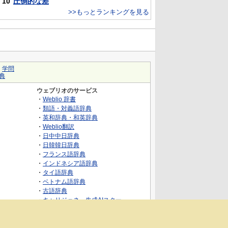
10
圧倒的な差
>>もっとランキングを見る
｜
学問
典
ウェブリオのサービス
・
Weblio 辞書
・
類語・対義語辞典
・
英和辞典・和英辞典
・
Weblio翻訳
・
日中中日辞典
・
日韓韓日辞典
・
フランス語辞典
・
インドネシア語辞典
・
タイ語辞典
・
ベトナム語辞典
・
古語辞典
・
キャリジェネ～生成AIスクー
ル・AIスキルでキャリアアップ～