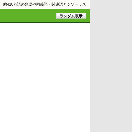
約410万語の類語や同義語・関連語とシソーラス