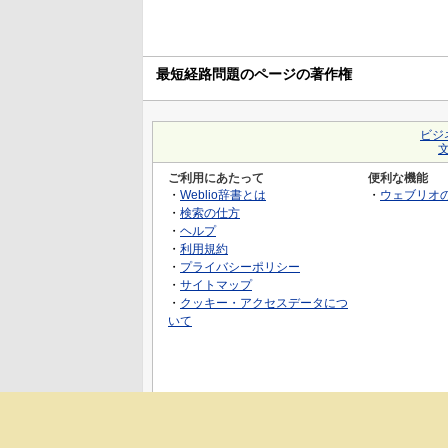
最短経路問題のページの著作権
ビジ
ご利用にあたって
便利な機能
・
Weblio辞書とは
・
ウェブリオ
・
検索の仕方
・
ヘルプ
・
利用規約
・
プライバシーポリシー
・
サイトマップ
・
クッキー・アクセスデータにつ
いて