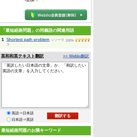
「最短経路問題」の同義語の関連用語
1
Shortest path problem
シソーラ
100%
ス
英和和英テキスト翻訳
>> Weblio翻訳
英語⇒日本語
日本語⇒英語
最短経路問題のお隣キーワード