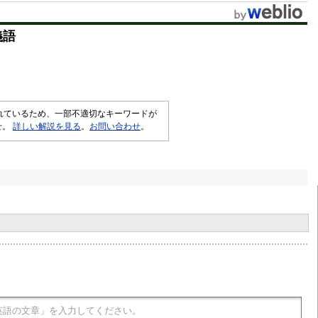
t
義語
e
されているため、一部不適切なキーワードが
せ。
詳しい解説を見る
。
お問い合わせ
。