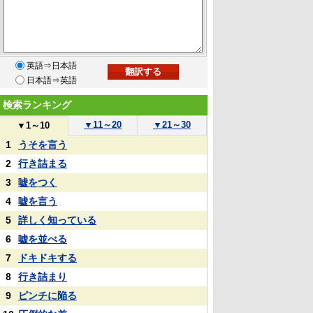
英語⇒日本語
日本語⇒英語
検索ランキング
▼
11～20
▼
21～30
▼
1～10
1
うそを言う
2
行き詰まる
3
嘘をつく
4
嘘を言う
5
詳しく知っている
6
嘘を並べる
7
ドキドキする
8
行き詰まり
9
ピンチに陥る