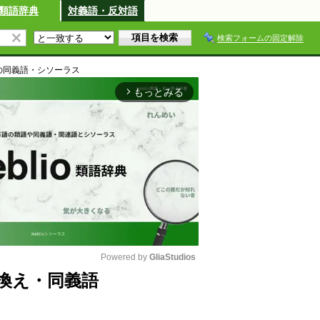
類語辞典
対義語・反対語
検索フォームの固定解除
の同義語・シソーラス
もっとみる
arrow_forward_ios
Powered by 
GliaStudios
換え・同義語
M
u