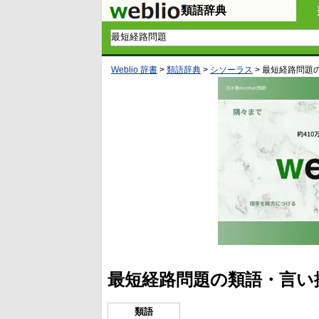
類語辞典
Weblio 辞書
>
類語辞典
>
シソーラス
>
最短経路問題
最短経路問題の類語・言い
類語