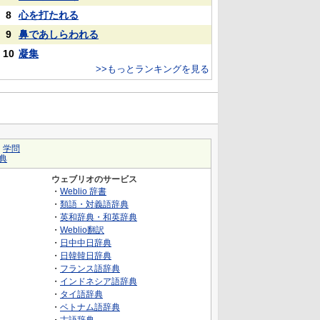
8
心を打たれる
9
鼻であしらわれる
10
凝集
>>もっとランキングを見る
｜
学問
典
ウェブリオのサービス
・
Weblio 辞書
・
類語・対義語辞典
・
英和辞典・和英辞典
・
Weblio翻訳
・
日中中日辞典
・
日韓韓日辞典
・
フランス語辞典
・
インドネシア語辞典
・
タイ語辞典
・
ベトナム語辞典
・
古語辞典