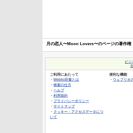
月の恋人〜Moon Lovers〜のページの著作権
ビジ
ご利用にあたって
便利な機能
・
Weblio辞書とは
・
ウェブリオ
・
検索の仕方
・
ヘルプ
・
利用規約
・
プライバシーポリシー
・
サイトマップ
・
クッキー・アクセスデータにつ
いて