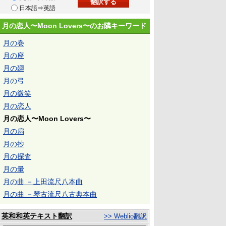
日本語⇒英語
月の恋人〜Moon Lovers〜のお隣キーワード
月の巻
月の座
月の廻
月の弓
月の微笑
月の恋人
月の恋人〜Moon Lovers〜
月の扇
月の抄
月の探査
月の暈
月の曲 －上田流尺八本曲
月の曲 －琴古流尺八古典本曲
英和和英テキスト翻訳
>> Weblio翻訳