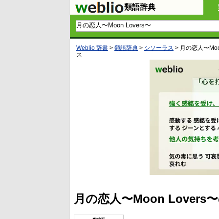
類語辞典
Weblio 辞書
>
類語辞典
>
シソーラス
>
月の恋人〜Moon
ス
月の恋人〜Moon Love