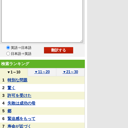
英語⇒日本語
日本語⇒英語
検索ランキング
▼
11～20
▼
21～30
▼
1～10
1
特別な問題
2
驚く
3
許可を受けた
4
失敗は成功の母
5
郷
6
緊迫感をもって
7
寿命が近づく