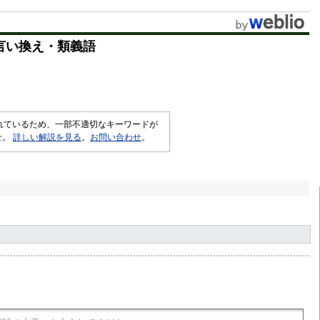
u
t
言い換え・類義語
e
されているため、一部不適切なキーワードが
せ。
詳しい解説を見る
。
お問い合わせ
。