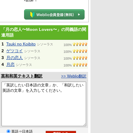
「月の恋人〜Moon Lovers〜」の同義語の関
連用語
1
Tsuki no Koibito
シソーラス
100%
2
ゲツコイ
シソーラス
100%
3
月の恋人
シソーラス
100%
4
月恋
シソーラス
100%
英和和英テキスト翻訳
>> Weblio翻訳
英語⇒日本語