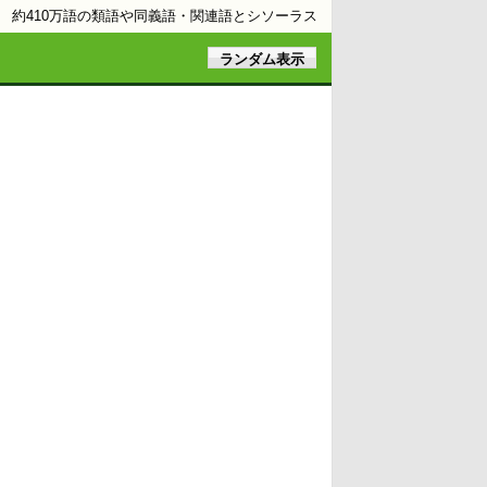
約410万語の類語や同義語・関連語とシソーラス