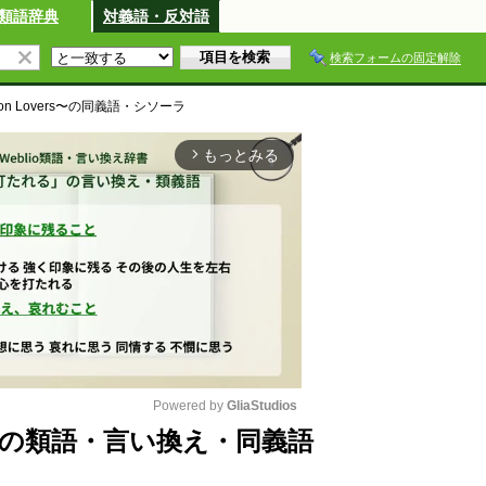
類語辞典
対義語・反対語
検索フォームの固定解除
 Lovers〜
の同義語・シソーラ
もっとみる
arrow_forward_ios
Powered by 
GliaStudios
rs〜の類語・言い換え・同義語
M