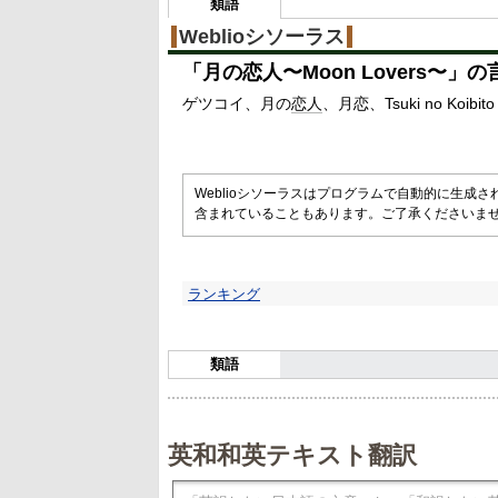
類語
Weblioシソーラス
「
月の恋人〜Moon Lovers〜
」の
ゲツコイ
月の
恋人
月恋
Tsuki no Koibito
Weblioシソーラスはプログラムで自動的に生成
含まれていることもあります。ご了承くださいま
ランキング
類語
英和和英テキスト翻訳