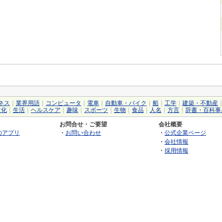
ネス
｜
業界用語
｜
コンピュータ
｜
電車
｜
自動車・バイク
｜
船
｜
工学
｜
建築・不動産
文化
｜
生活
｜
ヘルスケア
｜
趣味
｜
スポーツ
｜
生物
｜
食品
｜
人名
｜
方言
｜
辞書・百科事
お問合せ・ご要望
会社概要
のアプリ
・
お問い合わせ
・
公式企業ページ
・
会社情報
・
採用情報