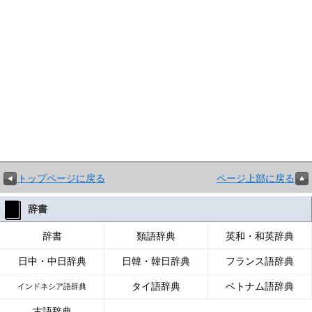
トップページに戻る
ページ上部に戻る
辞書
辞書
類語辞典
英和・和英辞典
日中・中日辞典
日韓・韓日辞典
フランス語辞典
タイ語辞典
ベトナム語辞典
インドネシア語辞典
古語辞典