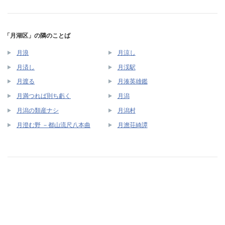
「月湖区」の隣のことば
月浪
月涼し
月済し
月渓駅
月渡る
月湊英雄鑑
月満つれば則ち虧く
月潟
月潟の類産ナシ
月潟村
月澄む野 －都山流尺八本曲
月澹荘綺譚