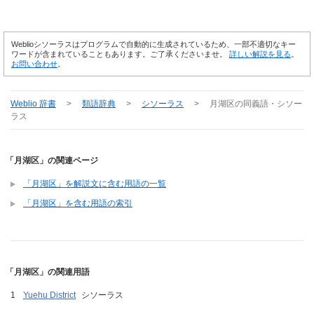
Weblioシソーラスはプログラムで自動的に生成されているため、一部不適切なキー
ワードが含まれていることもあります。ご了承くださいませ。
詳しい解説を見る
。
お問い合わせ
。
Weblio 辞書
>
類語辞典
>
シソーラス
>
月湖区
の同義語・シソー
ラス
「月湖区」の関連ページ
「月湖区」を解説文に含む用語の一覧
「月湖区」を含む用語の索引
「月湖区」の関連用語
Yuehu District
シソーラス